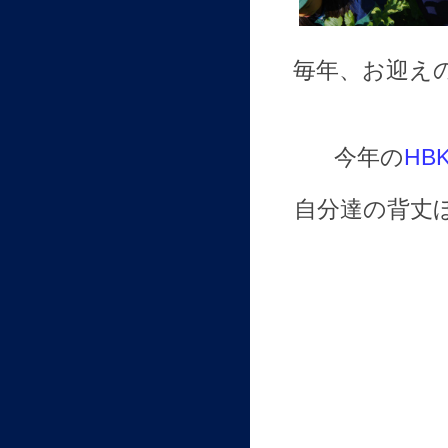
毎年、お迎え
今年の
HB
自分達の背丈