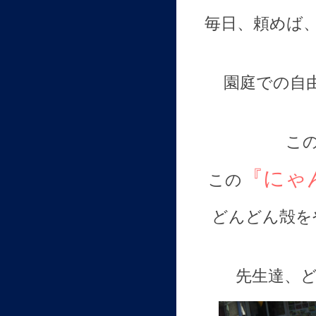
毎日、頼めば
園庭での自
こ
『にゃ
この
どんどん殻を
先生達、