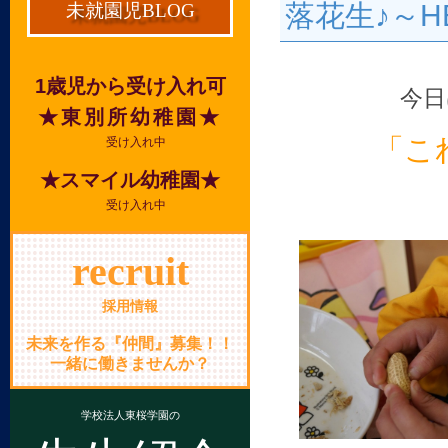
落花生♪～H
未就園児BLOG
1歳児から受け入れ可
今日
★東別所幼稚園★
「こ
受け入れ中
★スマイル幼稚園★
受け入れ中
recruit
採用情報
未来を作る『仲間』募集！！
一緒に働きませんか？
学校法人東桜学園の