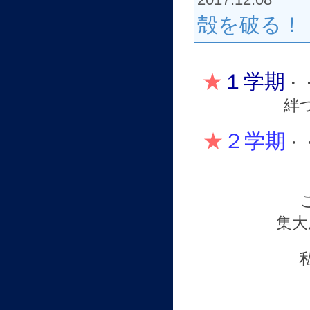
2017.12.08
殻を破る！
★
１学期
・
絆
★
２学期
・
この時期の
集大
私達にとっ