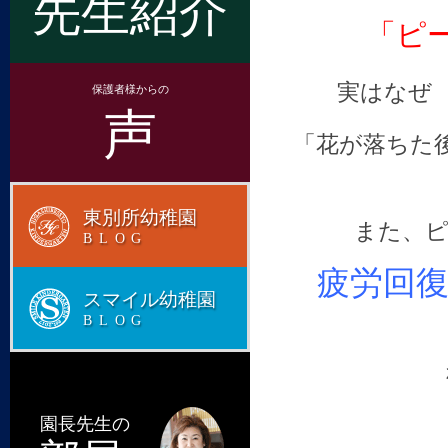
先生紹介
「ピ
実はなぜ
保護者様からの
声
「花が落ちた
東別所幼稚園
また、
BLOG
疲労回
スマイル幼稚園
BLOG
園長先生の