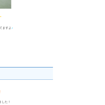
”
てますよ
♪
！
ました！