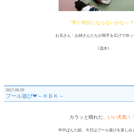
”早く明日にならないかな～？
お兄さん・お姉さんたちが両手を広げて待っ
《茂木》
2017.06.20
プール遊び❤～ＨＢＫ～
カラッと晴れた、
いい天気！
年中ぱんだ組、今日はプール遊びを楽しみ