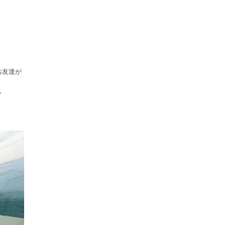
お友達が
・