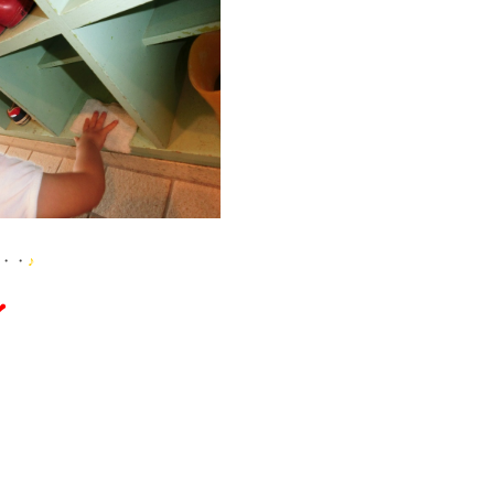
・・
♪
❤