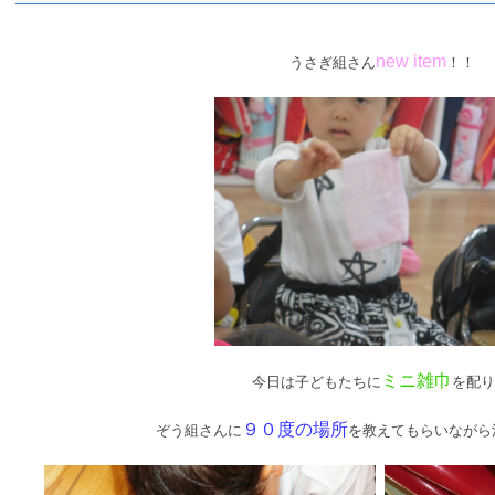
new item
うさぎ組さん
！！
ミニ雑巾
今日は子どもたちに
を配り
９０度の場所
ぞう組さんに
を教えてもらいながら