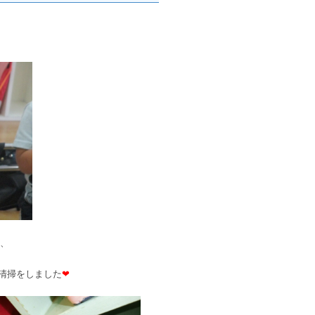
、
清掃をしました
❤