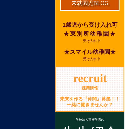
未就園児BLOG
1歳児から受け入れ可
★東別所幼稚園★
受け入れ中
★スマイル幼稚園★
受け入れ中
recruit
採用情報
未来を作る『仲間』募集！！
一緒に働きませんか？
学校法人東桜学園の