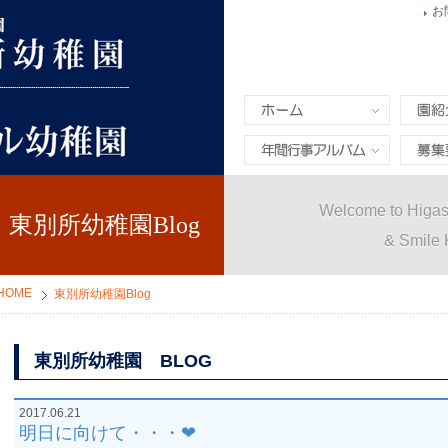
お
ホーム
園紹介
年間行事&アルバム
募集要
Welcome to Higas
東別所幼稚園Blog
& Smile 
HOME
東別所幼稚園Blog
東別所幼稚園 BLOG
2017.06.21
明日に向けて・・・❤