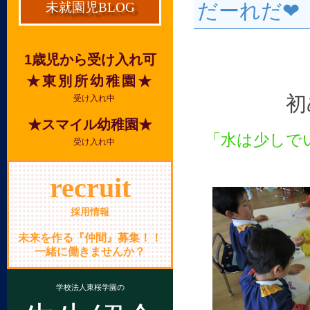
だーれだ❤
未就園児BLOG
1歳児から受け入れ可
★東別所幼稚園★
初
受け入れ中
★スマイル幼稚園★
「水は少しで
受け入れ中
recruit
採用情報
未来を作る『仲間』募集！！
一緒に働きませんか？
学校法人東桜学園の