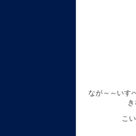
なが～～いす
き
こい