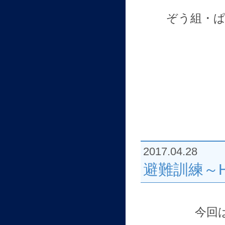
ぞう組・
2017.04.28
避難訓練～H
今回