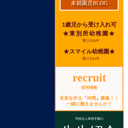
未就園児BLOG
1歳児から受け入れ可
★東別所幼稚園★
受け入れ中
★スマイル幼稚園★
受け入れ中
recruit
採用情報
未来を作る『仲間』募集！！
一緒に働きませんか？
学校法人東桜学園の