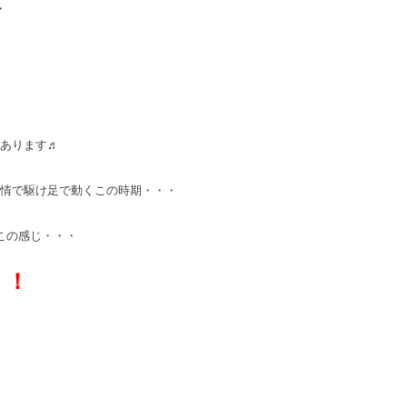
・
あります♬
情で駆け足で動くこの時期・・・
この感じ・・・
！！