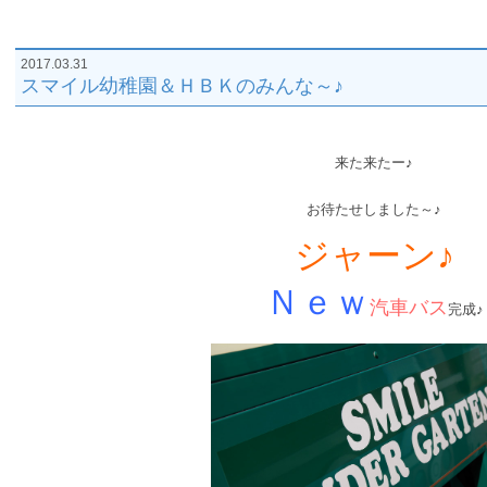
2017.03.31
スマイル幼稚園＆ＨＢＫのみんな～♪
来た来たー♪
お待たせしました～♪
ジャーン♪
Ｎｅｗ
汽車バス
完成♪