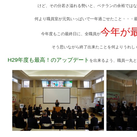
けど、その分若さ溢れる勢いと、ベテランの余裕ではな
何より職員室が元気いっぱいで一年過ごせたこと・・・最
今年が
今年度もこの最終日に、全職員が
そう思いながら終了出来たことを何よりうれし
H29年度も最高！のアップデート
を出来るよう、職員一丸と