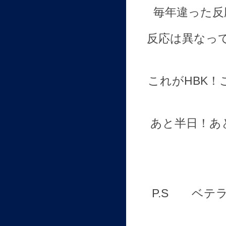
毎年違った反
反応は異なっ
これがHBK
あと半日！あ
P.S ベテ