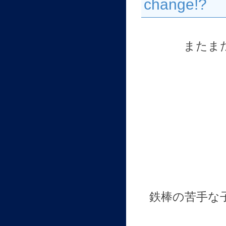
change!?
またま
鉄棒の苦手な