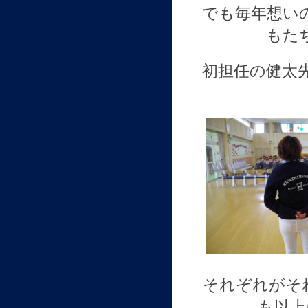
でも毎年想い
もた
初担任の健太
それぞれがそ
も以上