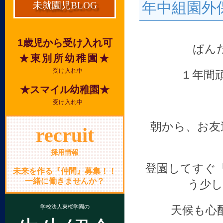
年中組園外
未就園児BLOG
1歳児から受け入れ可
ぱん
★東別所幼稚園★
受け入れ中
１年間
★スマイル幼稚園★
受け入れ中
朝から、お友
recruit
採用情報
登園してすぐ
未来を作る『仲間』募集！！
一緒に働きませんか？
う少し
学校法人東桜学園の
天候も心