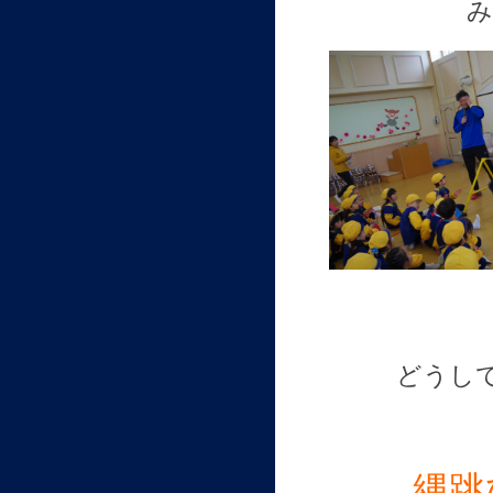
み
どうし
縄跳