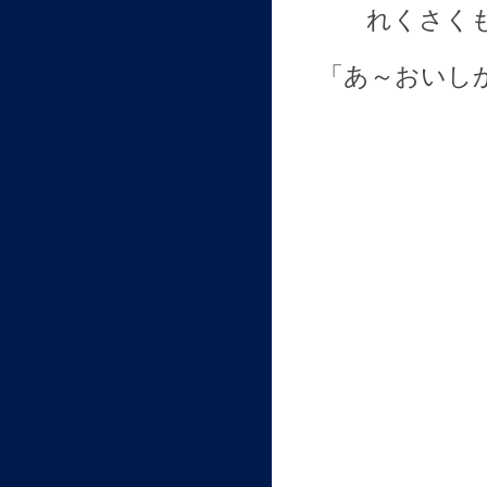
れくさく
「あ～おいし