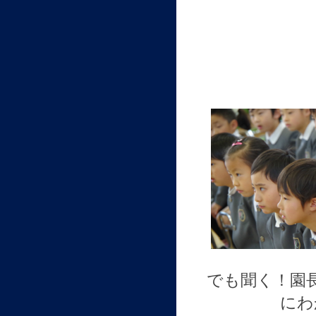
でも聞く！園
にわ