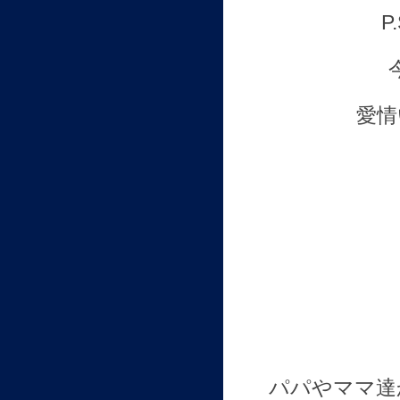
愛情
パパやママ達