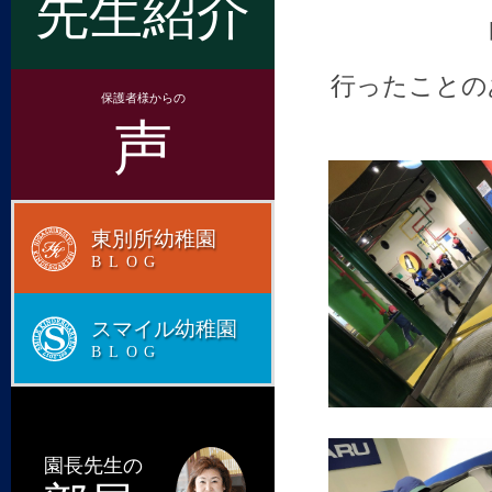
先生紹介
行ったことの
保護者様からの
声
東別所幼稚園
BLOG
スマイル幼稚園
BLOG
園長先生の