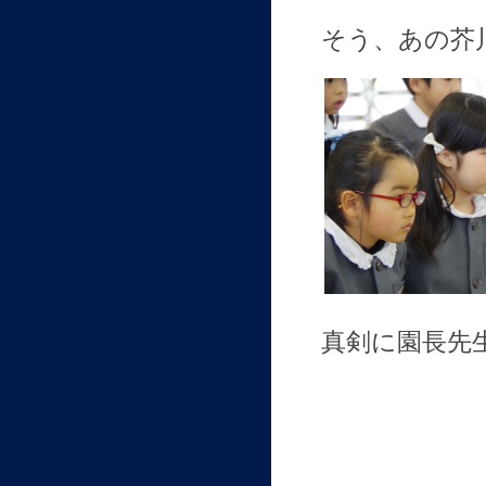
そう、あの芥
真剣に園長先