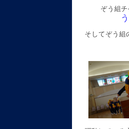
ぞう組チ
そしてぞう組