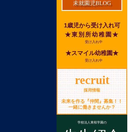
未就園児BLOG
1歳児から受け入れ可
★東別所幼稚園★
受け入れ中
★スマイル幼稚園★
受け入れ中
recruit
採用情報
未来を作る『仲間』募集！！
一緒に働きませんか？
学校法人東桜学園の