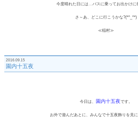
今度晴れた日には…バスに乗ってお出かけに
さ～あ、どこに行こうかな?(*^_^*)
≪稲村≫
2016.09.15
園内十五夜
園内十五夜
今日は、
です。
お外で遊んだあとに、みんなで十五夜飾りを見に