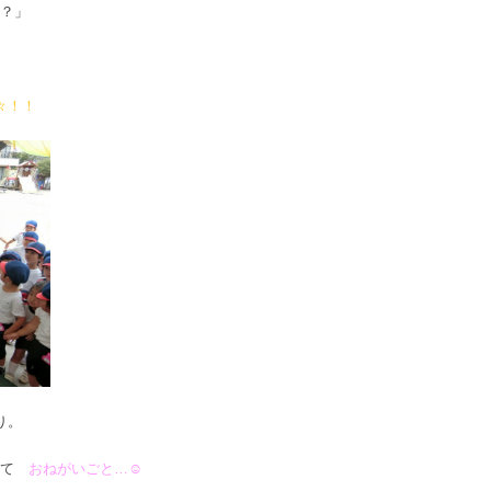
？」
々！！
り。
めて
おねがいごと…☺