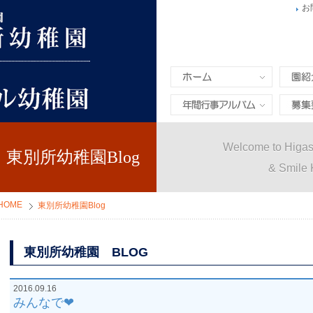
お
ホーム
園紹介
年間行事&アルバム
募集要
Welcome to Higas
東別所幼稚園Blog
& Smile 
HOME
東別所幼稚園Blog
東別所幼稚園 BLOG
2016.09.16
みんなで❤