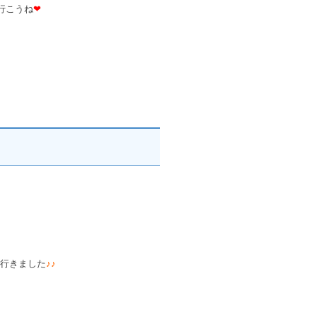
行こうね
❤
行きました
♪♪