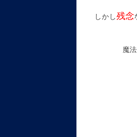
残念
しかし
魔法