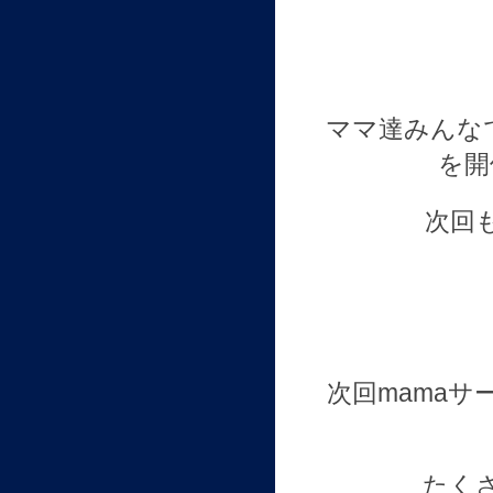
ママ達みんな
を開
次回
次回mamaサ
たく