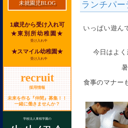
ランチパー
未就園児BLOG
1歳児から受け入れ可
いっぱい遊ん
★東別所幼稚園★
受け入れ中
★スマイル幼稚園★
今日はよく
受け入れ中
暑
recruit
食事のマナー
採用情報
未来を作る『仲間』募集！！
一緒に働きませんか？
学校法人東桜学園の