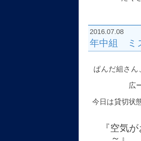
2016.07.08
年中組 ミ
ぱんだ組さん
広
今日は貸切状
『空気が
～』 