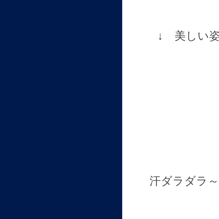
↓ 美しい
汗ダラダラ～