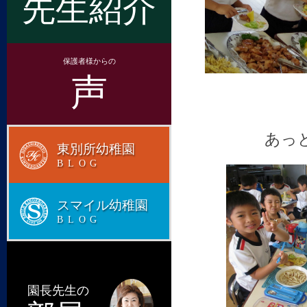
先生紹介
保護者様からの
声
あっ
東別所幼稚園
BLOG
スマイル幼稚園
BLOG
園長先生の