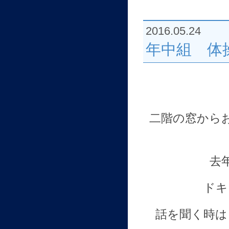
2016.05.24
年中組 体
二階の窓から
去
ドキ
話を聞く時は