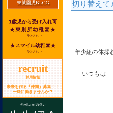
切り替えて
未就園児BLOG
1歳児から受け入れ可
★東別所幼稚園★
受け入れ中
★スマイル幼稚園★
年少組の体操
受け入れ中
recruit
いつもは 
採用情報
未来を作る『仲間』募集！！
一緒に働きませんか？
学校法人東桜学園の