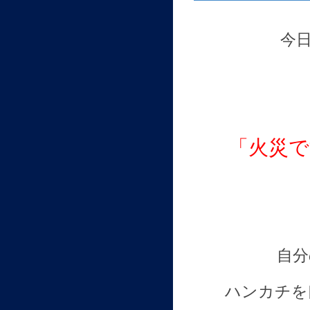
今
「火災で
自分
ハンカチを