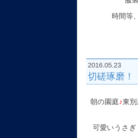
服
時間等
2016.05.23
切磋琢磨！
朝の園庭
♪
東別
可愛いうさぎ