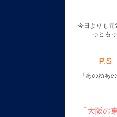
今日よりも元
っとも
P.S
「あのねあの
「大阪の