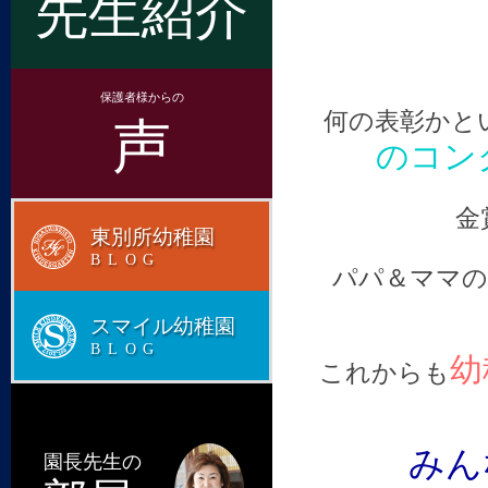
先生紹介
保護者様からの
何の表彰かと
声
のコン
金
東別所幼稚園
BLOG
パパ＆ママの
スマイル幼稚園
BLOG
幼
これからも
みん
園長先生の