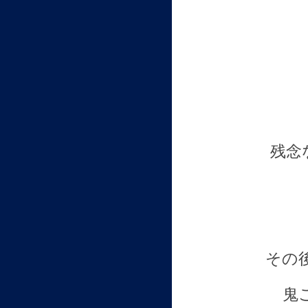
残念
その
鬼