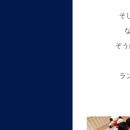
そ
ぞう
ラ