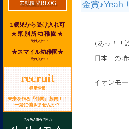
金賞♪Yeah
未就園児BLOG
1歳児から受け入れ可
★東別所幼稚園★
受け入れ中
（あっ！！
★スマイル幼稚園★
日本一の晴
受け入れ中
recruit
イオンモー
採用情報
未来を作る『仲間』募集！！
一緒に働きませんか？
学校法人東桜学園の