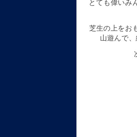
とても偉いみ
芝生の上をお
山遊んで、