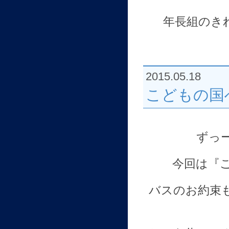
年長組のき
2015.05.18
こどもの国へL
ずっ
今回は『
バスのお約束