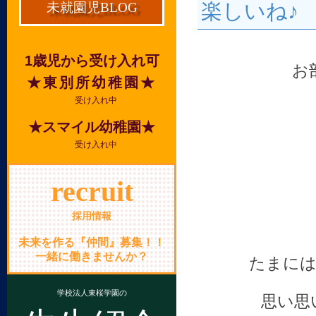
楽しいね♪
未就園児BLOG
1歳児から受け入れ可
お
★東別所幼稚園★
受け入れ中
★スマイル幼稚園★
受け入れ中
recruit
採用情報
未来を作る『仲間』募集！！
一緒に働きませんか？
たまには
学校法人東桜学園の
思い思