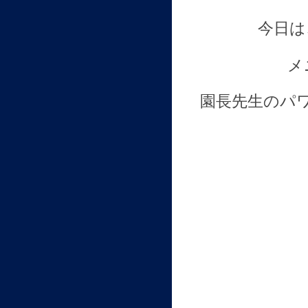
今日は
メ
園長先生のパ