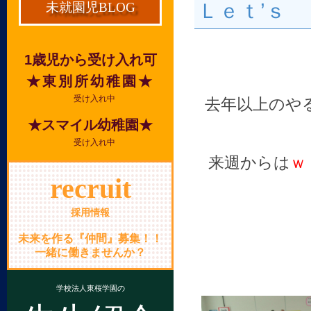
Ｌｅｔ’ｓ
未就園児BLOG
1歳児から受け入れ可
★東別所幼稚園★
受け入れ中
去年以上のや
★スマイル幼稚園★
受け入れ中
来週からは
ｗ
recruit
採用情報
未来を作る『仲間』募集！！
一緒に働きませんか？
学校法人東桜学園の