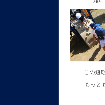
「一緒に
この短
もっと