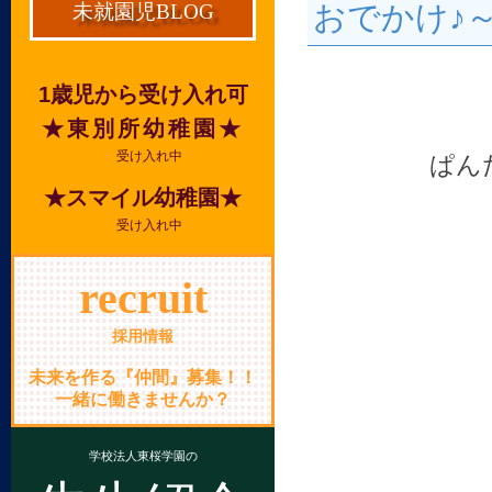
おでかけ♪
未就園児BLOG
1歳児から受け入れ可
★東別所幼稚園★
受け入れ中
ぱん
★スマイル幼稚園★
受け入れ中
recruit
採用情報
未来を作る『仲間』募集！！
一緒に働きませんか？
学校法人東桜学園の