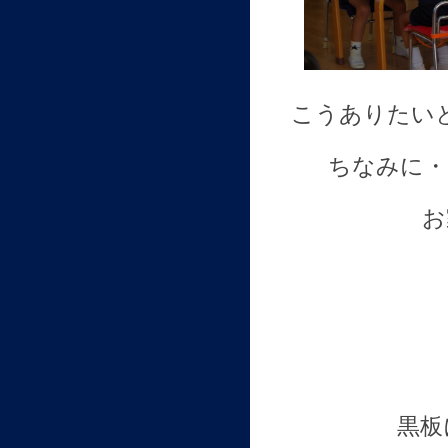
こうありたい
ちなみに・
お
黒板