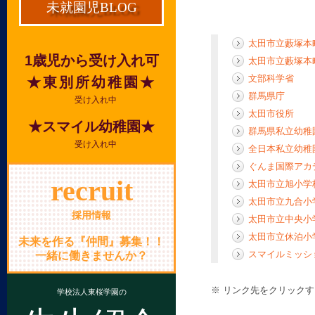
未就園児BLOG
太田市立藪塚本
1歳児から受け入れ可
太田市立藪塚本
文部科学省
★東別所幼稚園★
群馬県庁
受け入れ中
太田市役所
★スマイル幼稚園★
群馬県私立幼稚
受け入れ中
全日本私立幼稚
ぐんま国際アカ
recruit
太田市立旭小学
太田市立九合小
採用情報
太田市立中央小
太田市立休泊小
未来を作る『仲間』募集！！
スマイルミッシ
一緒に働きませんか？
※ リンク先をクリック
学校法人東桜学園の