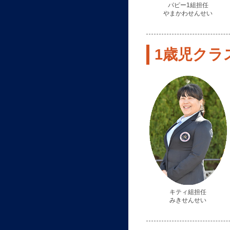
パピー1組担任
やまかわせんせい
1歳児クラスs
キティ組担任
みきせんせい