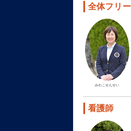
全体フリーst
みわこせんせい
看護師