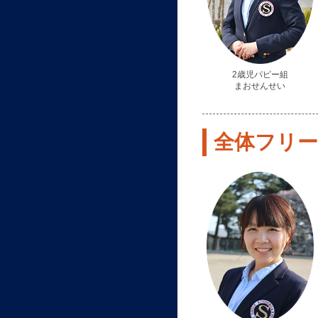
2歳児パピー組
まおせんせい
全体フリー