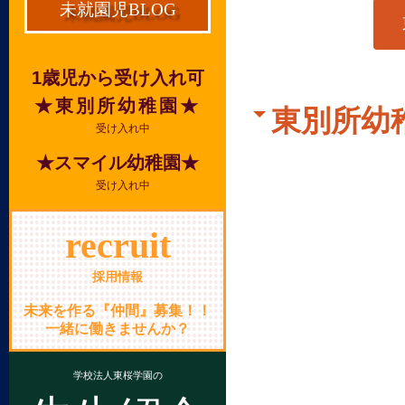
未就園児BLOG
1歳児から受け入れ可
★東別所幼稚園★
東別所幼
受け入れ中
★スマイル幼稚園★
受け入れ中
recruit
採用情報
未来を作る『仲間』募集！！
一緒に働きませんか？
学校法人東桜学園の