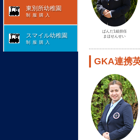
東別所幼稚園
制服購入
ぱんだ1組担任
スマイル幼稚園
まほせんせい
制服購入
GKA連携英