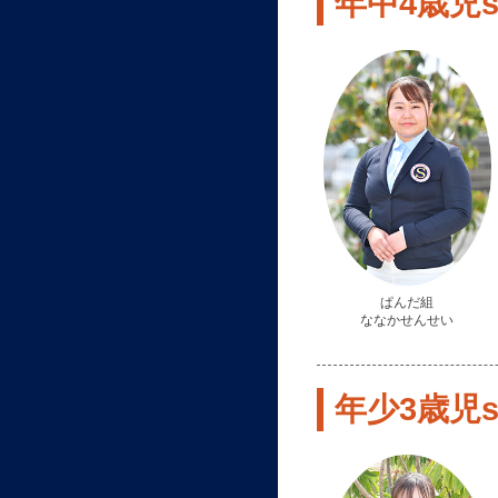
年中4歳児st
ぱんだ組
ななかせんせい
年少3歳児st