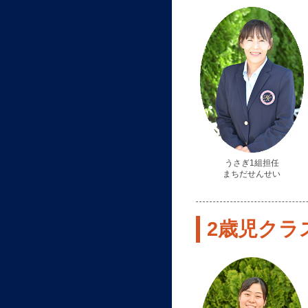
うさぎ1組担任
まちだせんせい
2歳児クラスs