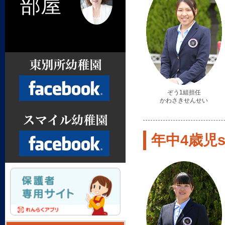
部屋
ぞう1組担任
かわさきせんせい
Facebook
年中4歳児st
Facebook