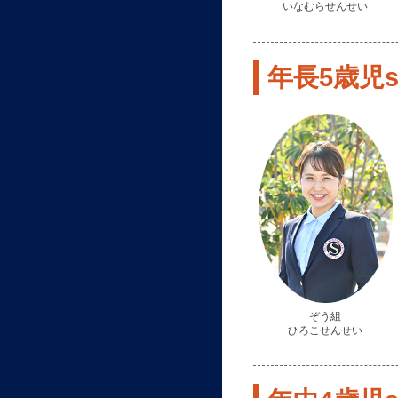
いなむらせんせい
年長5歳児st
ぞう組
ひろこせんせい