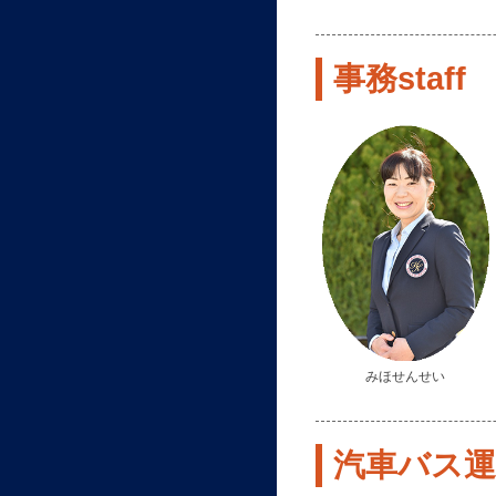
事務staff
みほせんせい
汽車バス運