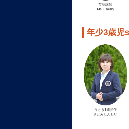
英語講師
Ms. Cherry
年少3歳児st
うさぎ1組担任
さとみせんせい