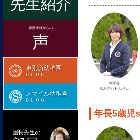
先生紹介
保護者様からの
声
東別所幼稚園
BLOG
副園長
おおさわせんせい
スマイル幼稚園
BLOG
年長5歳児st
園長先生の