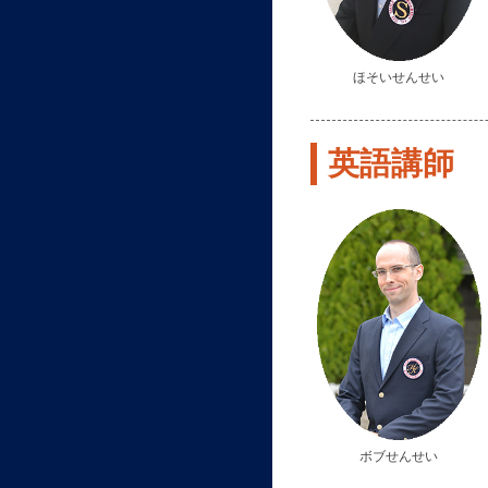
ほそいせんせい
英語講師
ボブせんせい