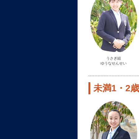
うさぎ組
ゆうなせんせい
未満1・2歳