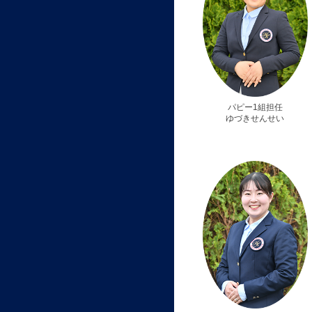
パピー1組担任
ゆづきせんせい