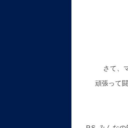
さて、
頑張って
P.S みんな