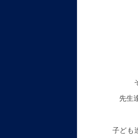
先生
子ども