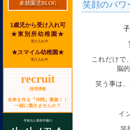
笑顔のパワ
未就園児BLOG
1歳児から受け入れ可
子
★東別所幼稚園★
受け入れ中
★スマイル幼稚園★
これだけで
受け入れ中
脳
recruit
笑う事は、
採用情報
未来を作る『仲間』募集！！
一緒に働きませんか？
イ
学校法人東桜学園の
笑