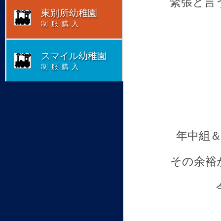
緊張と言
東別所幼稚園
制服購入
スマイル幼稚園
制服購入
年中組＆
その余裕