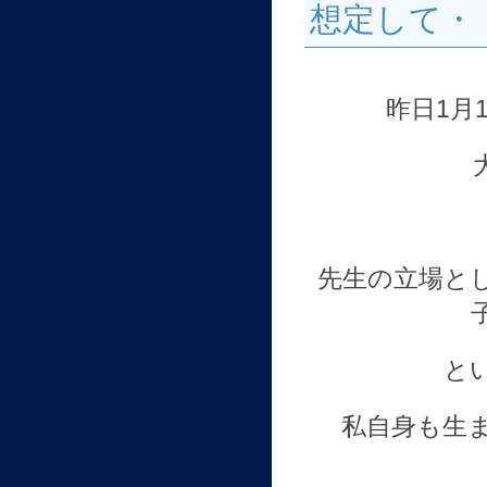
想定して・
昨日1月
先生の立場と
と
私自身も生