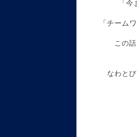
「今
「チーム
この話
なわとび