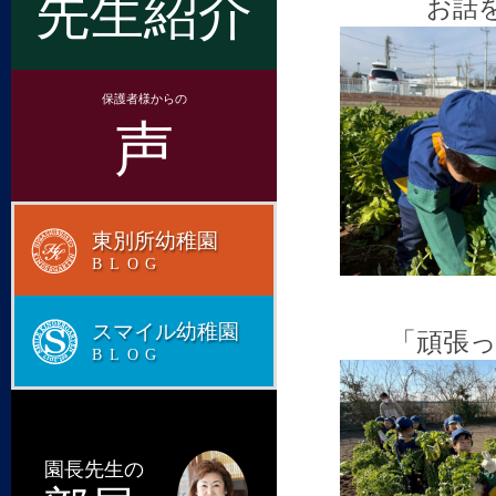
先生紹介
お話
保護者様からの
声
東別所幼稚園
BLOG
スマイル幼稚園
「頑張
BLOG
園長先生の