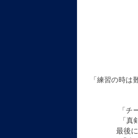
「練習の時は
「チ
「真
最後