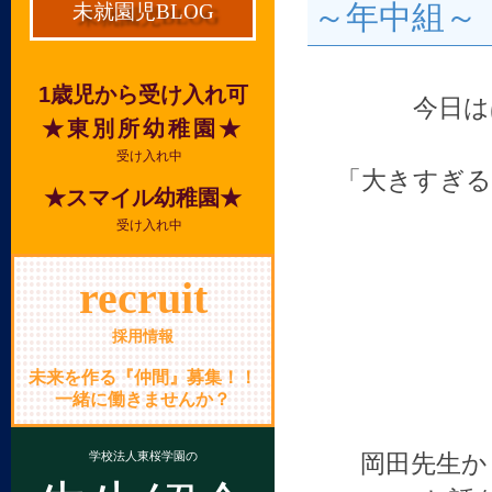
～年中組～
未就園児BLOG
1歳児から受け入れ可
今日は
★東別所幼稚園★
受け入れ中
「大きすぎる
★スマイル幼稚園★
受け入れ中
recruit
採用情報
未来を作る『仲間』募集！！
一緒に働きませんか？
学校法人東桜学園の
岡田先生か