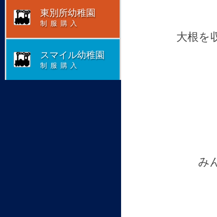
東別所幼稚園
制服購入
大根を
スマイル幼稚園
制服購入
み