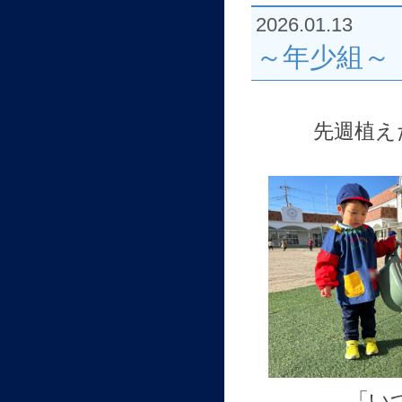
2026.01.13
～年少組～
先週植え
「い