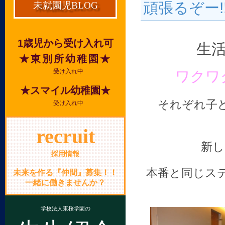
頑張るぞー!!
未就園児BLOG
1歳児から受け入れ可
生
★東別所幼稚園★
受け入れ中
ワクワ
★スマイル幼稚園★
それぞれ子
受け入れ中
recruit
新し
採用情報
本番と同じス
未来を作る『仲間』募集！！
一緒に働きませんか？
学校法人東桜学園の