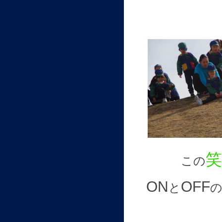
笑
この
ON
OFF
と
の