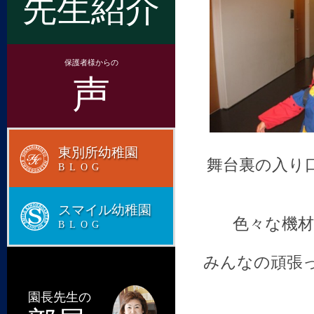
先生紹介
保護者様からの
声
東別所幼稚園
舞台裏の入り
BLOG
スマイル幼稚園
色々な機材
BLOG
みんなの頑張
園長先生の