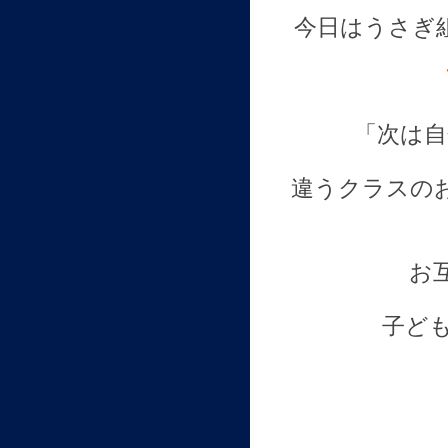
今日はうさぎ
「次は自
違うクラスの
お
子ど