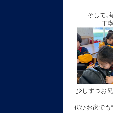
そして､
丁
少しずつお
ぜひお家でも