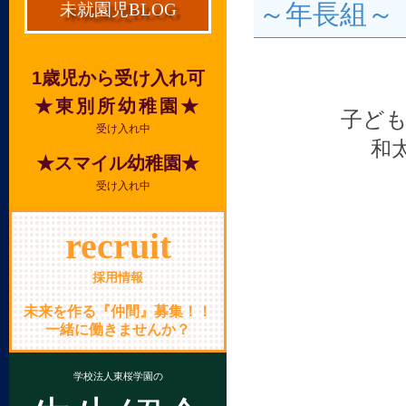
～年長組～
未就園児BLOG
1歳児から受け入れ可
★東別所幼稚園★
子ど
受け入れ中
和
★スマイル幼稚園★
受け入れ中
recruit
採用情報
未来を作る『仲間』募集！！
一緒に働きませんか？
学校法人東桜学園の