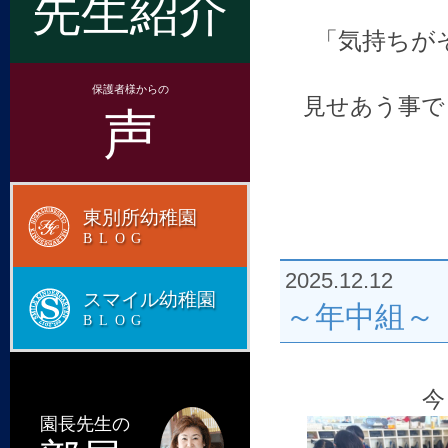
先生紹介
「気持ちが
保護者様からの
見せあう事で
声
東別所幼稚園
BLOG
2025.12.12
スマイル幼稚園
～年中組～
BLOG
今
園長先生の