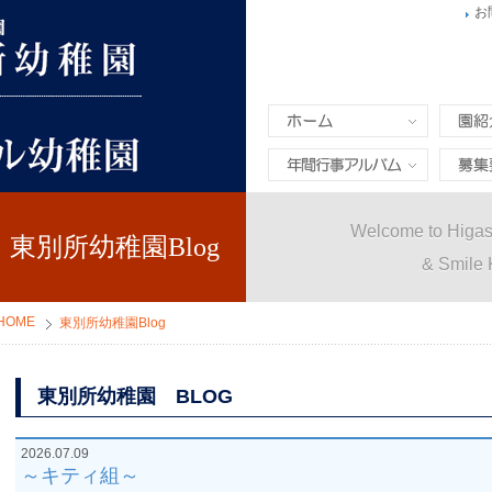
お
ホーム
園紹介
年間行事&アルバム
募集要
Welcome to Higas
東別所幼稚園Blog
& Smile 
HOME
東別所幼稚園Blog
東別所幼稚園 BLOG
2026.07.09
～キティ組～