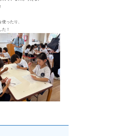
！
を使ったり、
した！