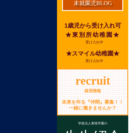
未就園児BLOG
1歳児から受け入れ可
★東別所幼稚園★
受け入れ中
★スマイル幼稚園★
受け入れ中
recruit
採用情報
未来を作る『仲間』募集！！
一緒に働きませんか？
学校法人東桜学園の