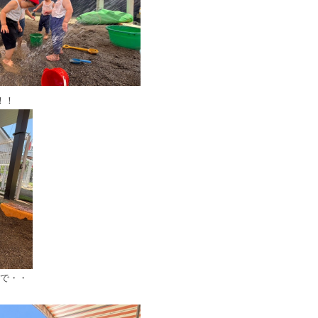
！！
で・・