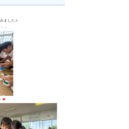
みました♬
・・
・
❤