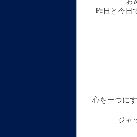
お
昨日と今日
心を一つに
ジャ