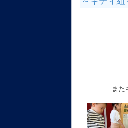
～キティ組
また