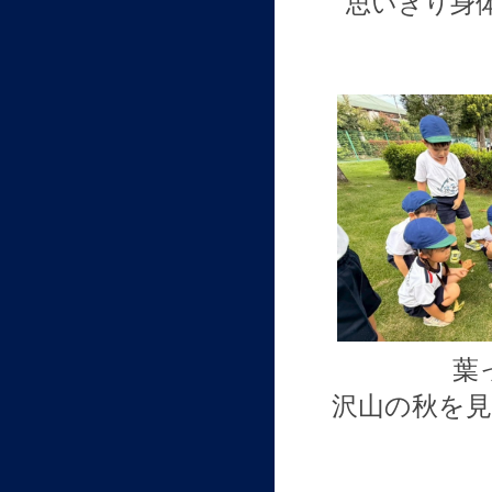
思いきり身
葉
沢山の秋を