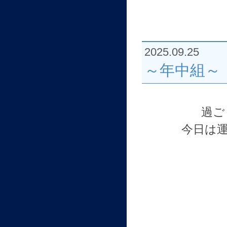
2025.09.25
～年中組～
過ご
今日は