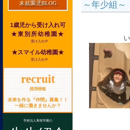
～年少組～
未就園児BLOG
1歳児から受け入れ可
★東別所幼稚園★
受け入れ中
★スマイル幼稚園★
受け入れ中
recruit
採用情報
未来を作る『仲間』募集！！
一緒に働きませんか？
学校法人東桜学園の