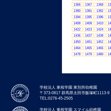
1366
1367
1368
1
1380
1381
1382
1
1394
1395
1396
1
1408
1409
1410
1
1422
1423
1424
1
1436
1437
1438
1
1450
1451
1452
1
1464
1465
1466
1
1478
1479
1480
1
学校法人 東桜学園 東別所幼稚園
〒373-0817 群馬県太田市飯塚町1113-9
TEL:0276-45-2505
学校法人 東桜学園 スマイル幼稚園