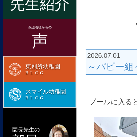
先生紹介
保護者様からの
声
2026.07.01
～パピー組
東別所幼稚園
BLOG
スマイル幼稚園
BLOG
プールに入る
園長先生の