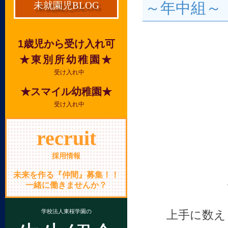
～年中組～
未就園児BLOG
1歳児から受け入れ可
★東別所幼稚園★
受け入れ中
★スマイル幼稚園★
受け入れ中
recruit
採用情報
未来を作る『仲間』募集！！
一緒に働きませんか？
学校法人東桜学園の
上手に数え