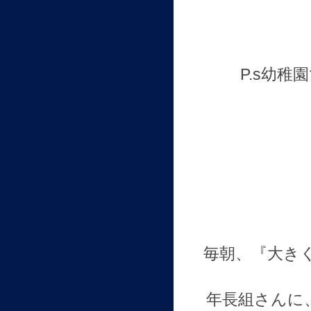
P.s幼
毎朝、『大き
年長組さんに、