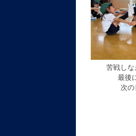
苦戦しな
最後
次の