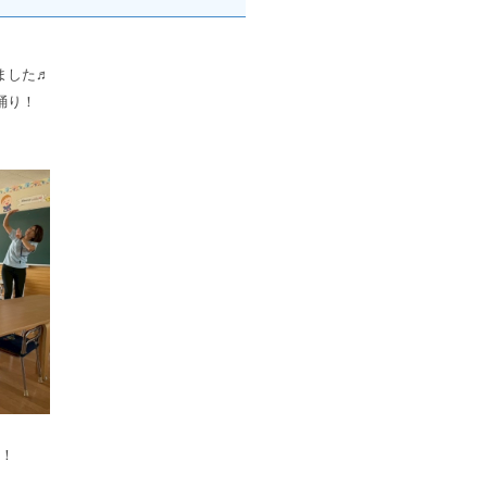
ました♬
踊り！
！