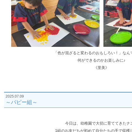
「色が混ざると変わるのおもしろい！」なんて
何ができるのか
お楽しみに♪
《里美》
2025.07.09
～パピー組～
今日は、幼稚園で大切に育ててきたナ
1組のお友だちが初めて自分たちの手で収穫し