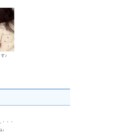
」
す♪
し・・・
よね』