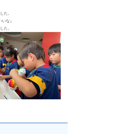
した。
いいな』
した。