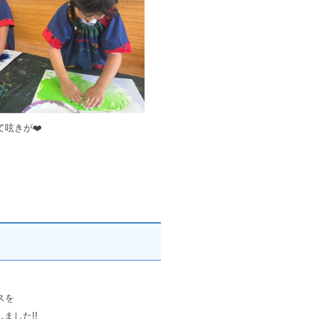
呟きが❤️
スを
ました!!