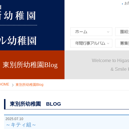
お
ホーム
園紹介
年間行事&アルバム
募集要
Welcome to Higas
東別所幼稚園Blog
& Smile 
HOME
東別所幼稚園Blog
東別所幼稚園 BLOG
2025.07.10
～キティ組～