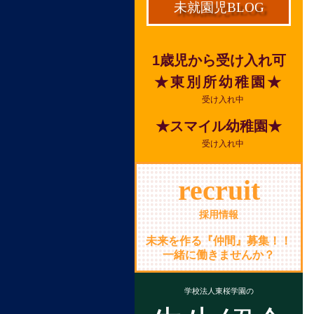
未就園児BLOG
1歳児から受け入れ可
★東別所幼稚園★
受け入れ中
★スマイル幼稚園★
受け入れ中
recruit
採用情報
未来を作る『仲間』募集！！
一緒に働きませんか？
学校法人東桜学園の