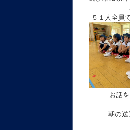
５１人全員
お話を
朝の送