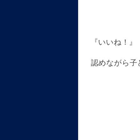
『
いいね！』
認めながら子