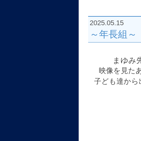
2025.05.15
～年長組～
まゆみ
映像を見た
子ども達から