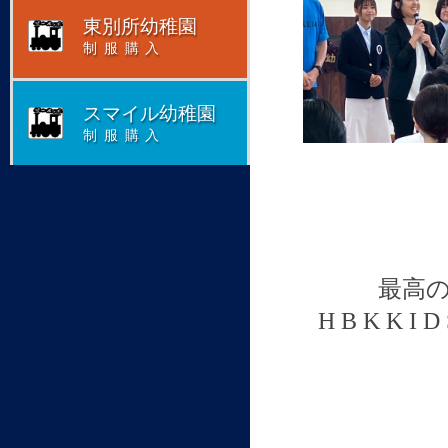
東別所幼稚園
制服購入
スマイル幼稚園
制服購入
最高
H B K K I D 