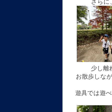
さらに
少し離
お散歩しな
遊具では遊