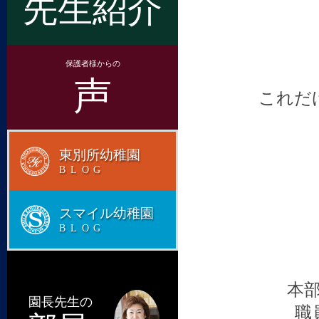
先生紹介
保護者様からの
声
これだ
東別所幼稚園
BLOG
スマイル幼稚園
BLOG
本
園長先生の
職