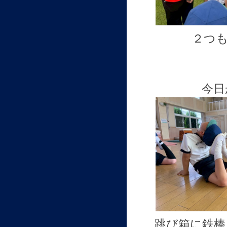
２つ
今日
跳び箱に鉄棒