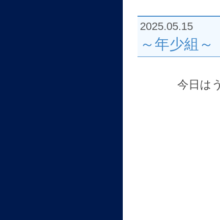
2025.05.15
～年少組～
今日は