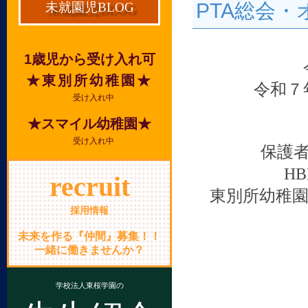
PTA総会
未就園児BLOG
1歳児から受け入れ可
★東別所幼稚園★
令和
受け入れ中
★スマイル幼稚園★
受け入れ中
保護
HB
recruit
東別所幼稚
採用情報
未来を作る『仲間』募集！！
一緒に働きませんか？
学校法人東桜学園の