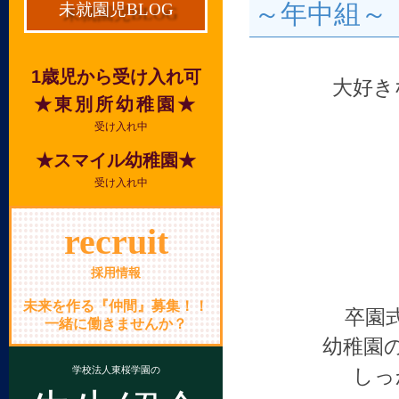
～年中組～
未就園児BLOG
1歳児から受け入れ可
大好き
★東別所幼稚園★
受け入れ中
★スマイル幼稚園★
受け入れ中
recruit
採用情報
未来を作る『仲間』募集！！
卒園
一緒に働きませんか？
幼稚園
学校法人東桜学園の
しっ