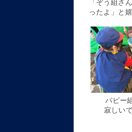
「ぞう組さ
ったよ」と
パピー
寂しい