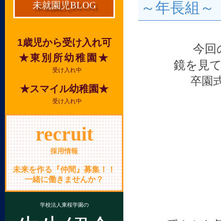
～年長組～
未就園児BLOG
1歳児から受け入れ可
今回
★東別所幼稚園★
鏡を見
受け入れ中
卒園
★スマイル幼稚園★
受け入れ中
recruit
採用情報
未来を作る『仲間』募集！！
一緒に働きませんか？
学校法人東桜学園の