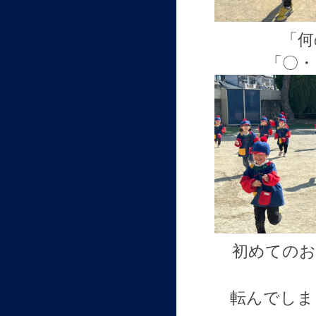
「何
「〇・
初めてのお
転んでしま