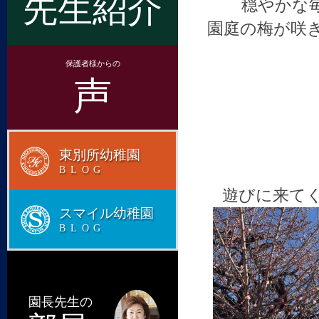
先生紹介
穏やかな
園庭の梅が咲
保護者様からの
声
東別所幼稚園
BLOG
遊びに来て
スマイル幼稚園
BLOG
園長先生の