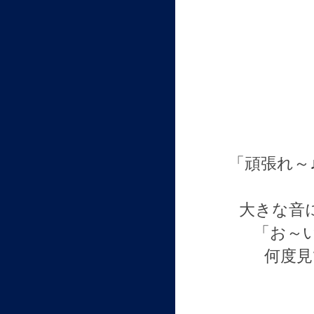
「頑張れ～
大きな音
「お～
何度見