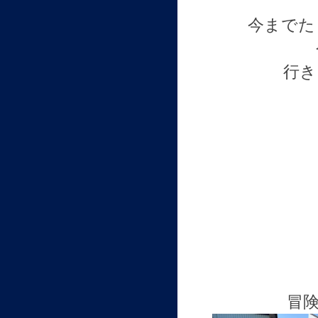
今までた
行き
冒