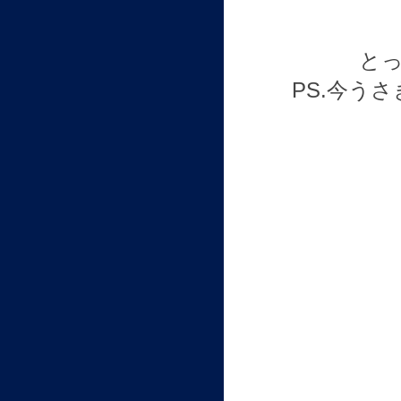
とっ
PS.今う