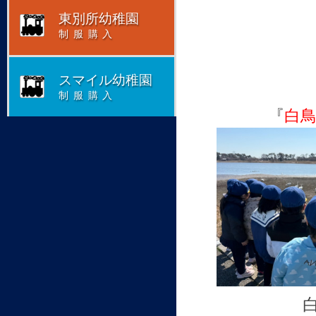
東別所幼稚園
制服購入
スマイル幼稚園
制服購入
『
白