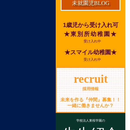
未就園児BLOG
1歳児から受け入れ可
★東別所幼稚園★
受け入れ中
★スマイル幼稚園★
受け入れ中
recruit
採用情報
未来を作る『仲間』募集！！
一緒に働きませんか？
学校法人東桜学園の