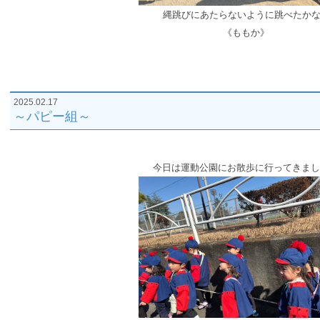
縄跳びにあたらな
いように跳べたかな
《ももか》
2025.02.17
～パピー組～
今日は運動公園にお散歩に行ってきまし