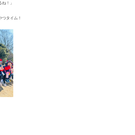
るね！」
やつタイム！