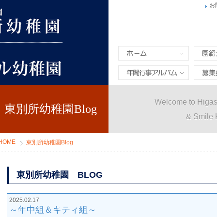
お
ホーム
園紹介
年間行事&アルバム
募集要
Welcome to Higas
東別所幼稚園Blog
& Smile 
HOME
東別所幼稚園Blog
東別所幼稚園 BLOG
2025.02.17
～年中組＆キティ組～