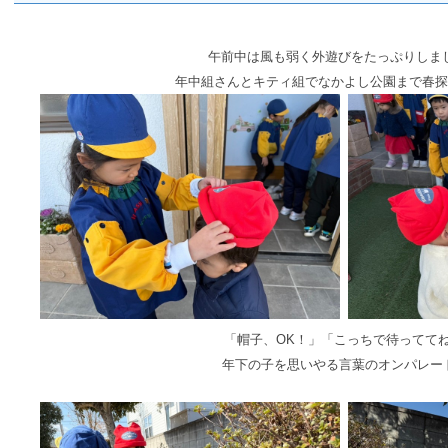
午前中は風も弱く外遊びをたっぷりしま
年中組さんとキティ組でなかよし公園まで春探
「帽子、OK！」「こっちで待ってて
年下の子を思いやる言葉のオンパレー