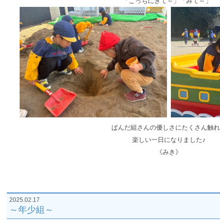
「こっちにきて～」「みて～」
ぱんだ組さんの優しさにたくさん触れ
楽しい一日になりました♪
《みき》
2025.02.17
～年少組～