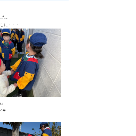
した。
しに・・・
ね」
ド❤