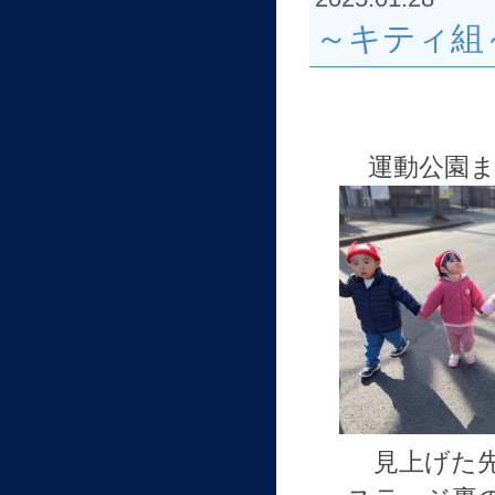
～キティ組
運動公園
見上げた