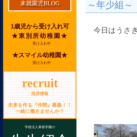
～年少組～
未就園児BLOG
1歳児から受け入れ可
今日はうさ
★東別所幼稚園★
受け入れ中
★スマイル幼稚園★
受け入れ中
recruit
採用情報
未来を作る『仲間』募集！！
一緒に働きませんか？
学校法人東桜学園の