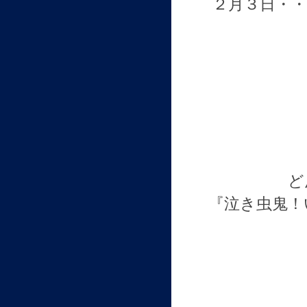
２月３日・
ど
『泣き虫鬼！