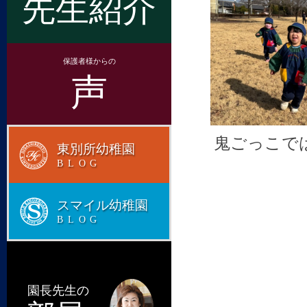
先生紹介
保護者様からの
声
鬼ごっ
こで
東別所幼稚園
BLOG
スマイル幼稚園
BLOG
園長先生の