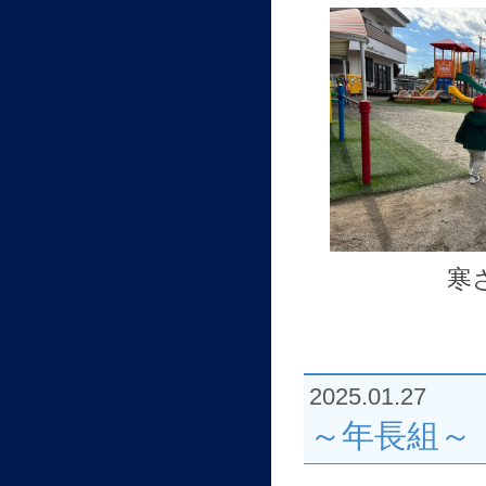
寒
2025.01.27
～年長組～