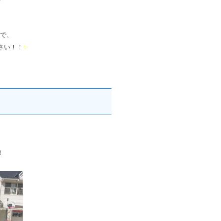
で、
さい！！
✨
！