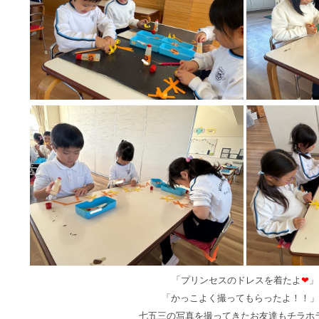
「プリンセスのドレスを着たよ
❤
」
「かっこよく撮ってもらったよ！！
」
七五三の写真を撮ってきたお友達もチラホ