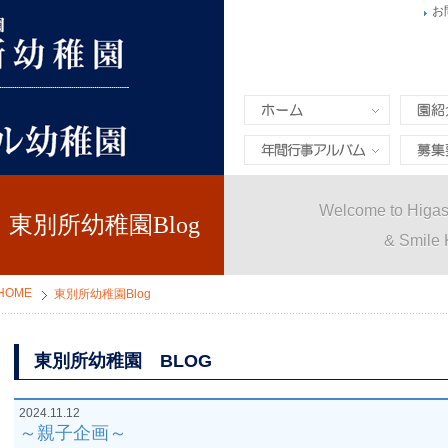
お
ホーム
園紹介
年間行事&アルバム
募集要
Welcome to Higas
東別所幼稚園Blog
& Smile 
HOME
東別所幼稚園Blog
東別所幼稚園 BLOG
2024.11.12
～親子企画～