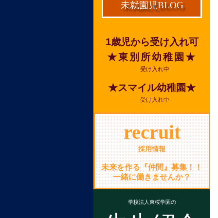
未就園児BLOG
1歳児から受け入れ可
★東別所幼稚園★
受け入れ中
★スマイル幼稚園★
受け入れ中
recruit
採用情報
未来を作る『仲間』募集！！
一緒に働きませんか？
学校法人東桜学園の