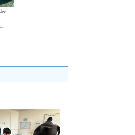
刻み、
た。