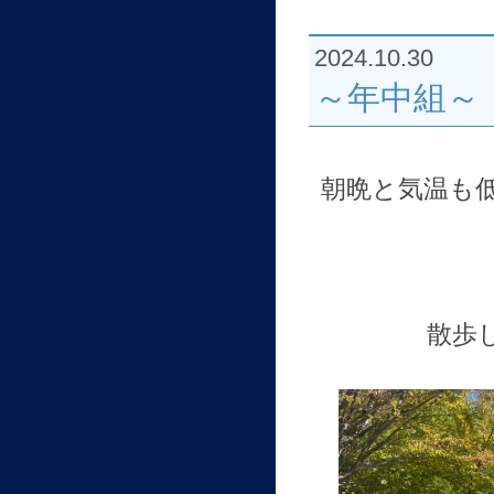
2024.10.30
～年中組～
朝晩と気温も
散歩