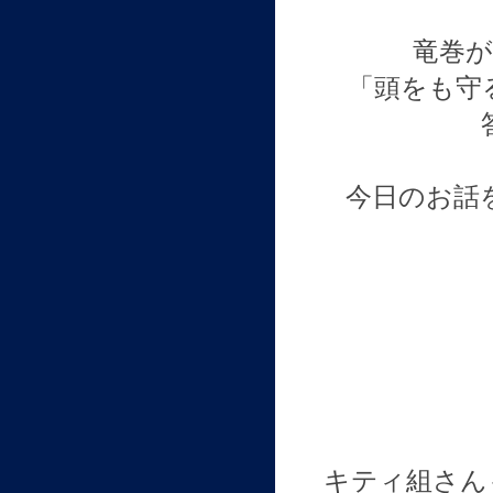
竜巻
「頭をも守
今日のお話
キティ組さん