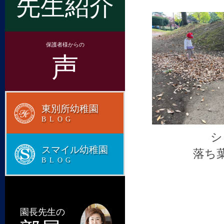
先生紹介
保護者様からの
声
東別所幼稚園
BLOG
シ
スマイル幼稚園
落ち
BLOG
園長先生の