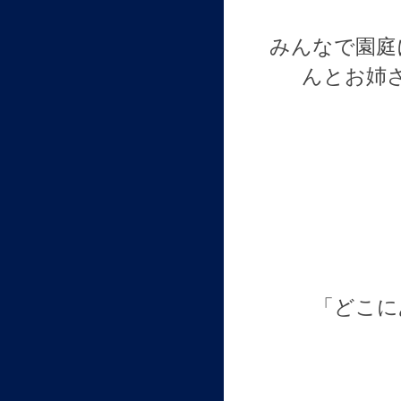
みんなで園庭
んとお姉
「どこに