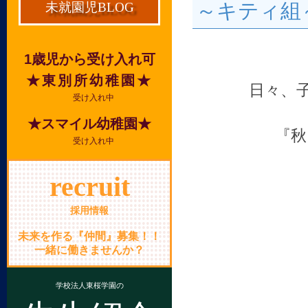
～キティ組
未就園児BLOG
1歳児から受け入れ可
★東別所幼稚園★
日々、
受け入れ中
★スマイル幼稚園★
『秋
受け入れ中
recruit
採用情報
未来を作る『仲間』募集！！
一緒に働きませんか？
学校法人東桜学園の