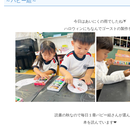
～パピー組～
今日はあいにくの雨でしたね☔
ハロウィンにちなんでゴーストの製作
読書の秋なので毎日１冊
パピー組さんが選ん
本を
読んでいます❤