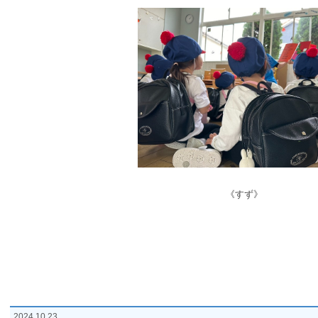
《すず》
2024.10.23