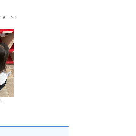
れました！
よ！