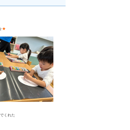
を
★
でくれた