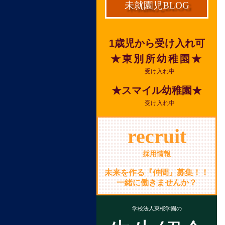
未就園児BLOG
1歳児から受け入れ可
★東別所幼稚園★
受け入れ中
★スマイル幼稚園★
受け入れ中
recruit
採用情報
未来を作る『仲間』募集！！
一緒に働きませんか？
学校法人東桜学園の