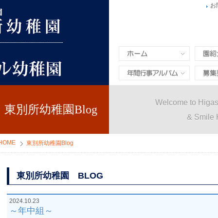
お
ホーム
園紹介
年間行事&アルバム
募集要
Welcome to Higas
東別所幼稚園Blog
& Smile 
HOME
東別所幼稚園Blog
東別所幼稚園 BLOG
2024.10.23
～年中組～