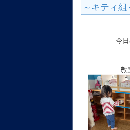
～キティ組
今日
教