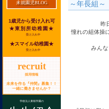
～年長組～
未就園児BLOG
1歳児から受け入れ可
昨
★東別所幼稚園★
憧れの組体操
受け入れ中
★スマイル幼稚園★
みんな
受け入れ中
recruit
採用情報
未来を作る『仲間』募集！！
一緒に働きませんか？
学校法人東桜学園の