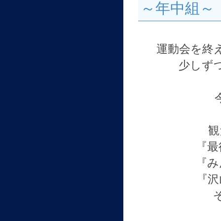
～年中組～
運動会を終
少しず
観
『最
『み
『沢