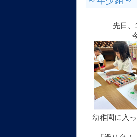
～年少組～
先日、
幼稚園に入