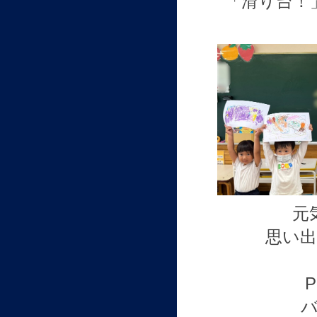
「滑り台！
元
思い