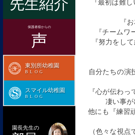
先生紹介
『最初は難し
『お
保護者様からの
『チームワ
声
『努力をして
東別所幼稚園
自分たちの演
BLOG
スマイル幼稚園
『心が伝わっ
BLOG
凄い事が
他にも『練習
園長先生の
（色々な視点