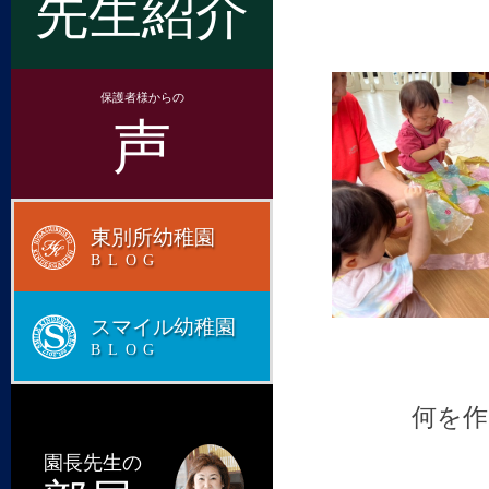
先生紹介
保護者様からの
声
東別所幼稚園
BLOG
スマイル幼稚園
BLOG
何を作
園長先生の