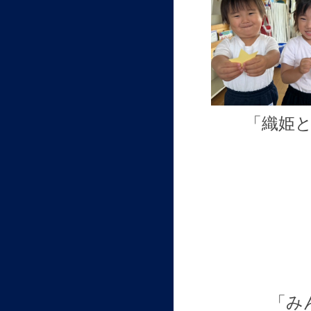
「織姫
「み