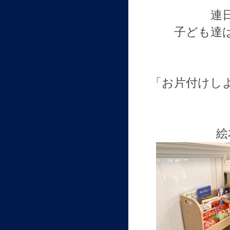
連
子ども達
「お片付けし
絵