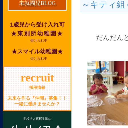
～キティ組
未就園児BLOG
1歳児から受け入れ可
★東別所幼稚園★
だんだん
受け入れ中
★スマイル幼稚園★
受け入れ中
recruit
採用情報
未来を作る『仲間』募集！！
一緒に働きませんか？
学校法人東桜学園の