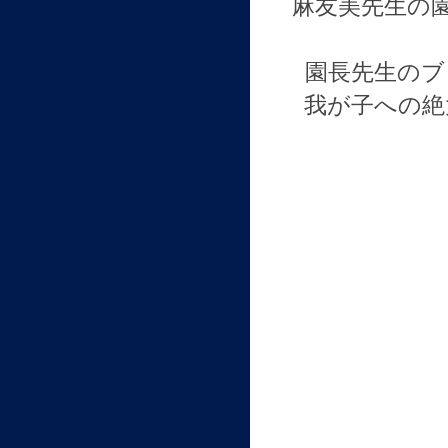
麻友美先生の
園長先生のブ
我が子への絶