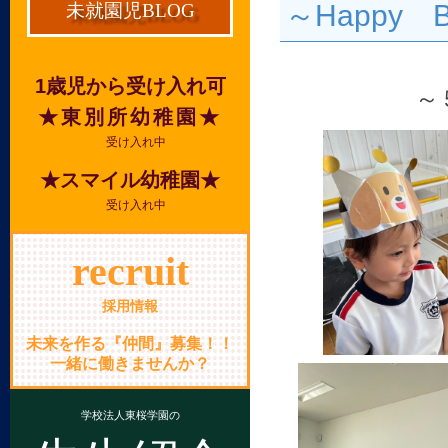
～Happy Bi
未就園児BLOG
1歳児から受け入れ可
～
★東別所幼稚園★
受け入れ中
★スマイル幼稚園★
受け入れ中
recruit
採用情報
未来を作る『仲間』募集！！
一緒に働きませんか？
学校法人東桜学園の