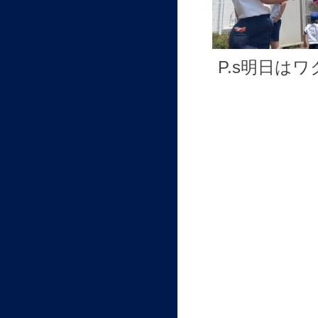
P.s明日は