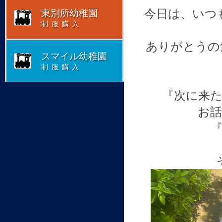
今日は、いつ
東別所幼稚園
制服購入
ありがとうの
スマイル幼稚園
制服購入
『次に来
お