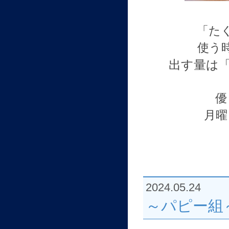
「た
使う
出す量は
優
月曜
2024.05.24
～パピー組