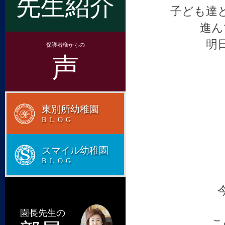
先生紹介
子ども達
進ん
明
保護者様からの
声
東別所幼稚園
BLOG
スマイル幼稚園
BLOG
園長先生の
こ