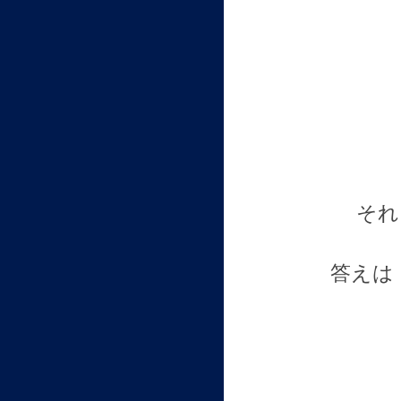
それ
答えは