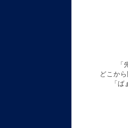
「
どこから
「ば