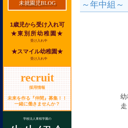
～年中組～
未就園児BLOG
1歳児から受け入れ可
★東別所幼稚園★
受け入れ中
★スマイル幼稚園★
受け入れ中
recruit
採用情報
幼
未来を作る『仲間』募集！！
一緒に働きませんか？
走
学校法人東桜学園の