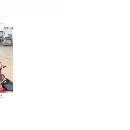
♬
た。
！