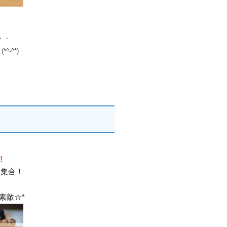
・・
-^*)
️
に集合！
！
素敵☆*