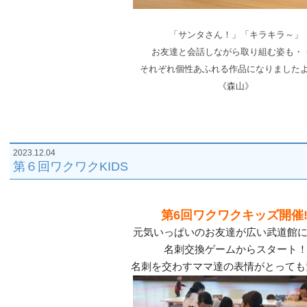
「サンタさん！」「キラキラ～」
お友達と会話しながら取り組む姿も・
それぞれ個性あふれる作品になりましたよ(*^
《森山》
2023.12.04
第６回ワクワクKIDS
第6回ワクワクキッズ開催‼
元気いっぱいのお友達が広い武道館
名刺交換ゲームからスタート
名刺を交わすママ達の表情がとっても