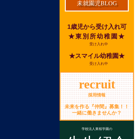
未就園児BLOG
1歳児から受け入れ可
★東別所幼稚園★
受け入れ中
★スマイル幼稚園★
受け入れ中
recruit
採用情報
未来を作る『仲間』募集！！
一緒に働きませんか？
学校法人東桜学園の