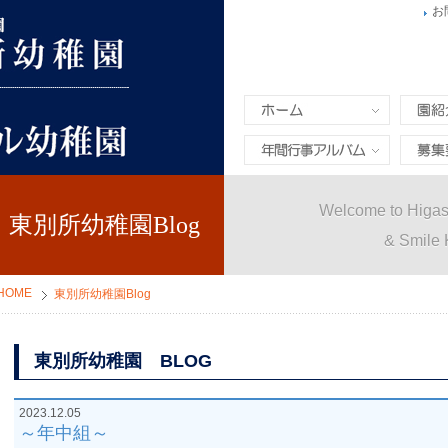
お
ホーム
園紹介
年間行事&アルバム
募集要
Welcome to Higas
東別所幼稚園Blog
& Smile 
HOME
東別所幼稚園Blog
東別所幼稚園 BLOG
2023.12.05
～年中組～