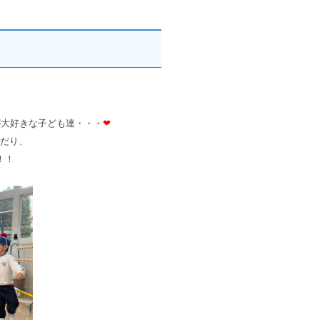
が大好きな子ども達・・・
❤
だり、
！！