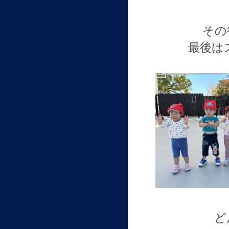
その
最後は
ど