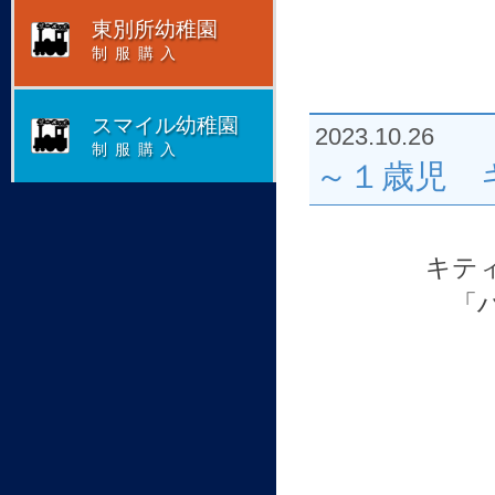
東別所幼稚園
制服購入
スマイル幼稚園
2023.10.26
制服購入
～１歳児 
キテ
「