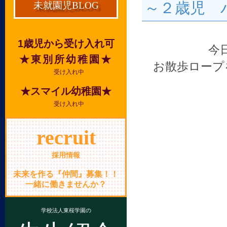
～２歳児 
未就園児BLOG
1歳児から受け入れ可
今
★東別所幼稚園★
お散歩ロープ
受け入れ中
★スマイル幼稚園★
受け入れ中
recruit
採用情報
未来を作る『仲間』募集！！
一緒に働きませんか？
学校法人東桜学園の