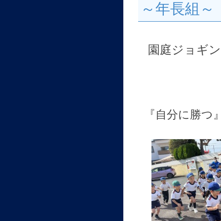
～年長組～
園庭ジョギ
『自分に勝つ