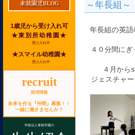
～年長組～
未就園児BLOG
1歳児から受け入れ可
年長組の英語教
★東別所幼稚園★
受け入れ中
４０分間にぎ
★スマイル幼稚園★
受け入れ中
４月からs
recruit
ジェスチャー
採用情報
未来を作る『仲間』募集！！
一緒に働きませんか？
学校法人東桜学園の