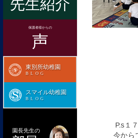
先生紹介
保護者様からの
声
東別所幼稚園
BLOG
スマイル幼稚園
BLOG
P.s
園長先生の
今から