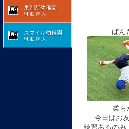
東別所幼稚園
制服購入
ぱん
スマイル幼稚園
制服購入
柔ら
今日はお
練習あるのみ