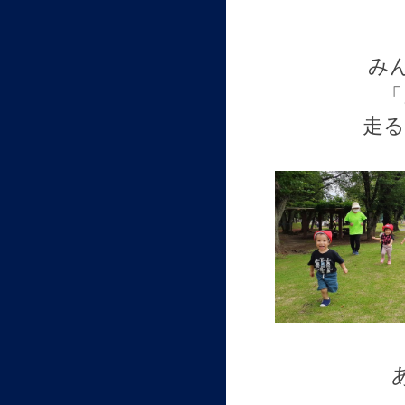
み
「
走る