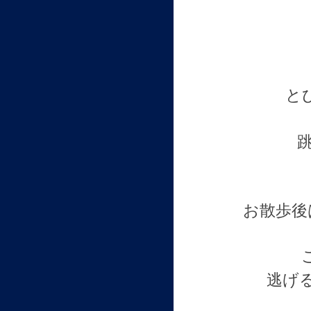
と
お散歩後
逃げ