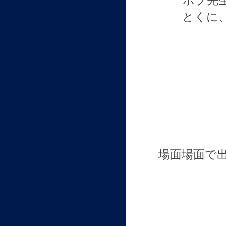
ボブ先
とくに
場面場面で