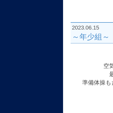
2023.06.15
～年少組～
空
準備体操も