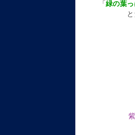
「
緑の葉っ
と