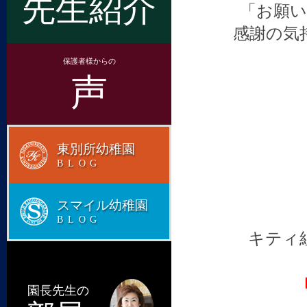
先生紹介
「お願
感謝の気
保護者様からの
声
東別所幼稚園
BLOG
スマイル幼稚園
BLOG
キティ
園長先生の