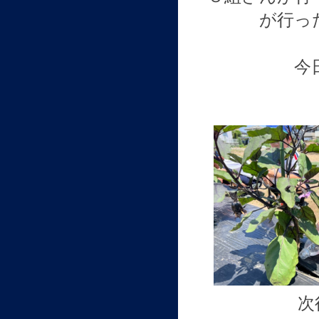
が行っ
今
次