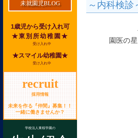
～内科検診
未就園児BLOG
1歳児から受け入れ可
★東別所幼稚園★
園医の星
受け入れ中
★スマイル幼稚園★
受け入れ中
recruit
採用情報
未来を作る『仲間』募集！！
一緒に働きませんか？
学校法人東桜学園の