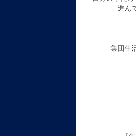
進ん
集団生