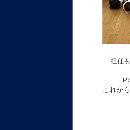
担任も
P
これか