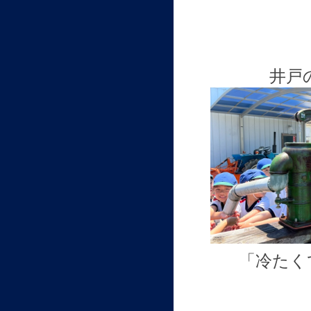
井戸
「冷たく