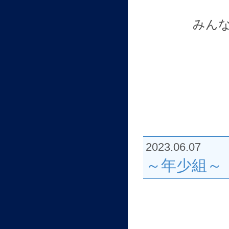
みん
2023.06.07
～年少組～