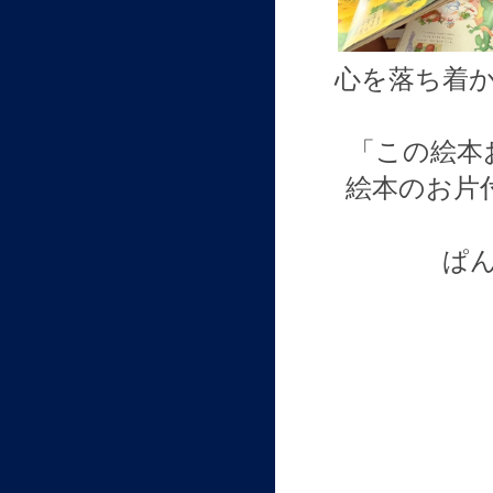
心を落ち着
「この絵本
絵本のお片
ぱ