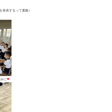
を発表する
って素敵♪
しみに
❤