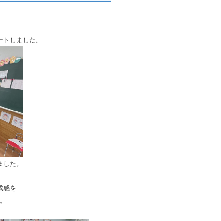
ートしました。
ました。
成感を
。