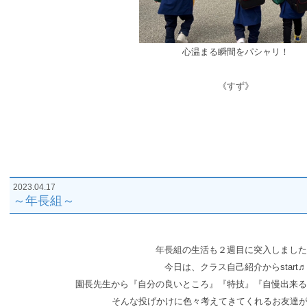
心温まる瞬間をパシャリ！
《すず》
2023.04.17
～年長組～
年長組の生活も２週目に突入しました
今日は、クラス自己紹介からstart♬
園長先生から『自分の良いところ』『特技』『自慢出来る
そんな投げかけに色々考えてきてくれるお友達がいま