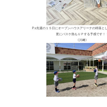
P.s先週の１５日に
オープンハウスアリーナの杮落と
更にバスケ熱もＵＰする予感です！
《川﨑》