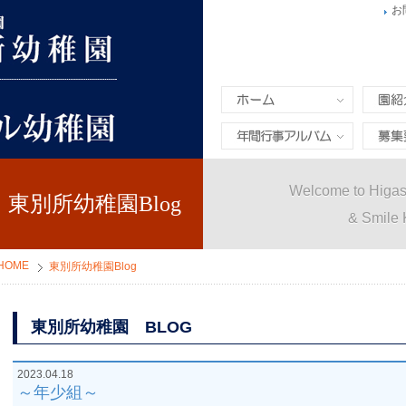
お
ホーム
園紹介
年間行事&アルバム
募集要
Welcome to Higas
東別所幼稚園Blog
& Smile 
HOME
東別所幼稚園Blog
東別所幼稚園 BLOG
2023.04.18
～年少組～