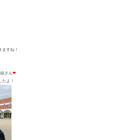
きますね！
ー組さん
❤
したよ！