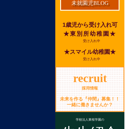
未就園児BLOG
1歳児から受け入れ可
★東別所幼稚園★
受け入れ中
★スマイル幼稚園★
受け入れ中
recruit
採用情報
未来を作る『仲間』募集！！
一緒に働きませんか？
学校法人東桜学園の