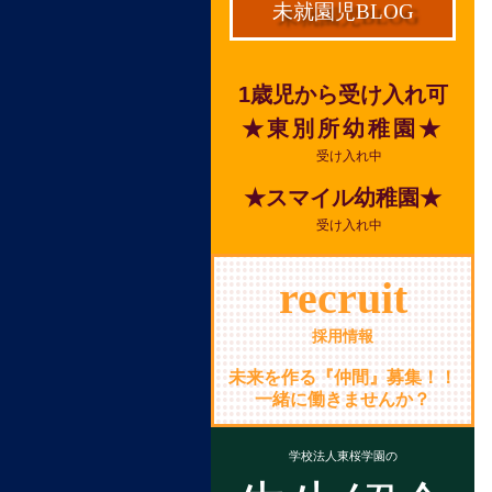
未就園児BLOG
1歳児から受け入れ可
★東別所幼稚園★
受け入れ中
★スマイル幼稚園★
受け入れ中
recruit
採用情報
未来を作る『仲間』募集！！
一緒に働きませんか？
学校法人東桜学園の