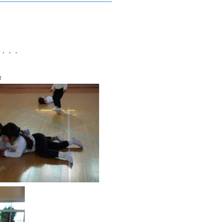
・・・
♬