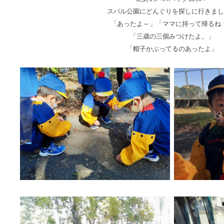
スバル公園にどんぐりを探しに行きまし
「あったよ～」「ママに持って帰るね
「三歳の三個みつけたよ。」
「帽子かぶってるのあったよ」