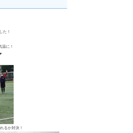
した！
気温に！
❤
！
れるか対決！