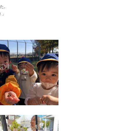
た。
！」