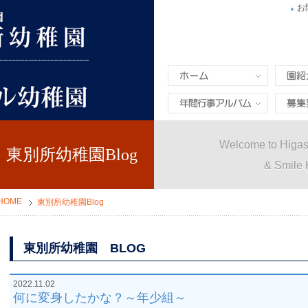
お
ホーム
園紹介
年間行事&アルバム
募集要
Welcome to Higas
東別所幼稚園Blog
& Smile 
HOME
東別所幼稚園Blog
東別所幼稚園 BLOG
2022.11.02
何に変身したかな？～年少組～