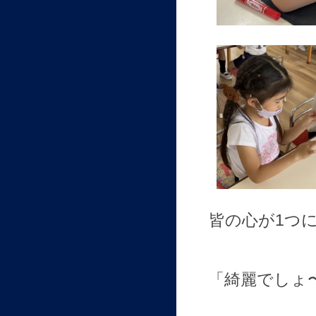
皆の心が
1
つ
「綺麗でしょ