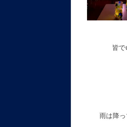
皆で
雨は降っ