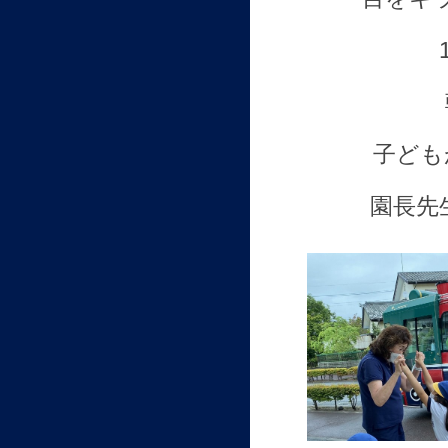
子ども
園長先