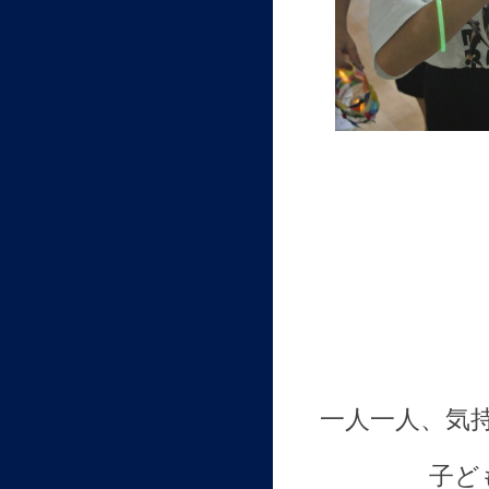
一人一人、気
子ど