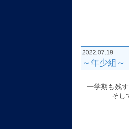
2022.07.19
～年少組～
一学期も残
そし