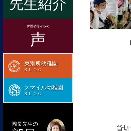
先生紹介
保護者様からの
声
東別所幼稚園
BLOG
スマイル幼稚園
BLOG
園長先生の
貸切