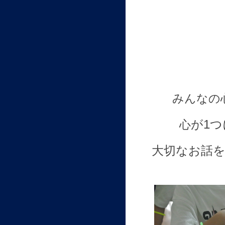
みんなの
が
1
つ
心
大切なお話