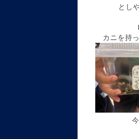
とし
カニを持っ
今