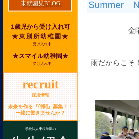
Summer Ni
未就園児BLOG
1歳児から受け入れ可
金
★東別所幼稚園★
受け入れ中
★スマイル幼稚園★
雨だからこそ
受け入れ中
recruit
採用情報
未来を作る『仲間』募集！！
一緒に働きませんか？
学校法人東桜学園の