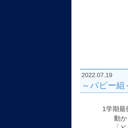
2022.07.19
～パピー組
1学期
動か
「ど