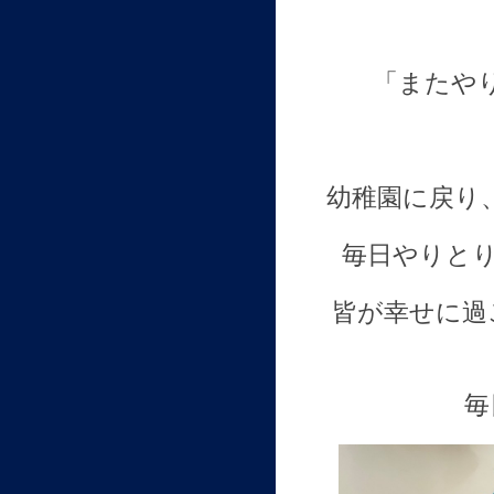
「またや
幼稚園に戻り
毎日やりと
皆が幸せに過
毎