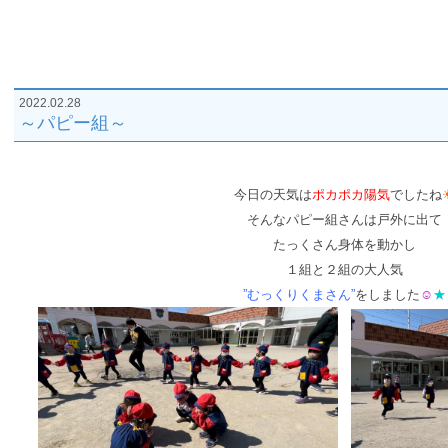
2022.02.28
～パピー組～
今日の天気は
ポカポカ陽気
でしたね
そんなパピー組さんは戸外に出て
たっくさん身体を動かし
１組と２組の大人気
”むっくりくまさん”
をしました
☺
★