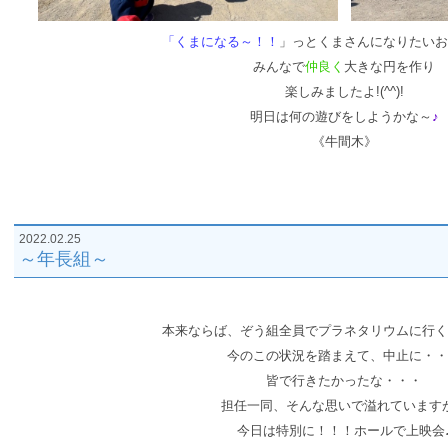
「くまになる～！！
」っとくまさんになりたいお
みんなで
仲良く
大きな円を作り
楽しみましたよ!(^^)!
明日は何の遊びをしようかな～
♪
《牛間
木》
2022.02.25
～年長組～
本来ならば、ぞう組全員でプラネタリウムに行く
今のこの状況を踏まえて、中止に・・
皆で行きたかったな・・・
担任一同、そんな思いで
溢れています
今日は特別に！！！
ホールで上映会