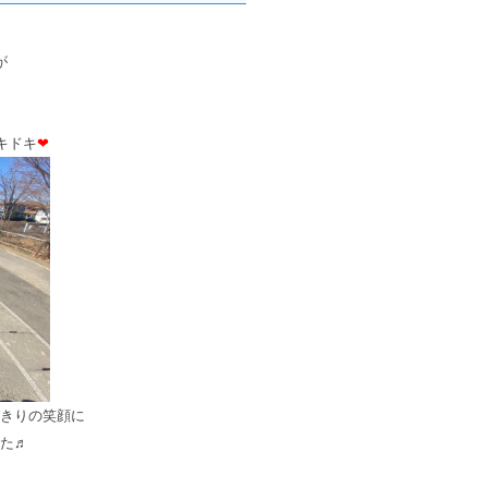
が
キドキ
❤
きりの笑顔に
た♬