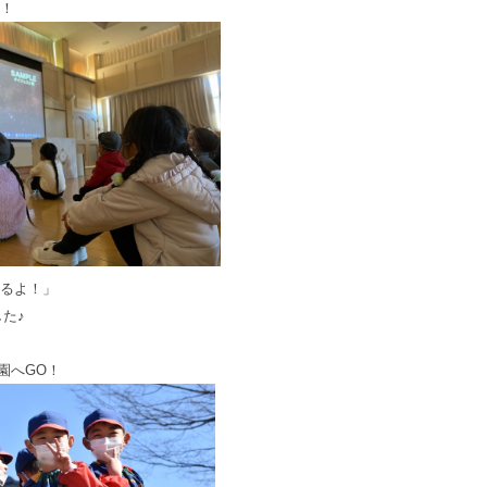
！
るよ！」
た♪
園へGO！