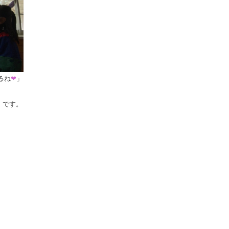
るね
❤
」
です。