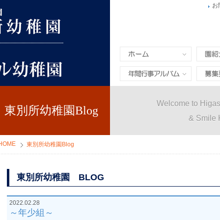
お
ホーム
園紹介
年間行事&アルバム
募集要
Welcome to Higas
東別所幼稚園Blog
& Smile 
HOME
東別所幼稚園Blog
東別所幼稚園 BLOG
2022.02.28
～年少組～