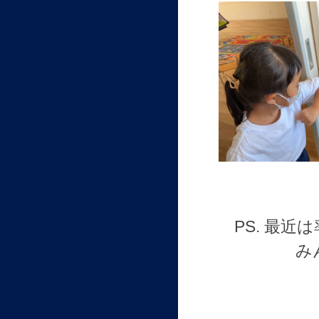
PS. 最
み