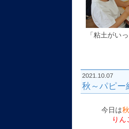
「粘土がい
2021.10.07
秋～パピー
今日は
りん