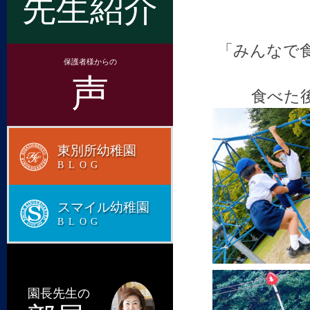
先生紹介
「みんなで
保護者様からの
声
食べた
東別所幼稚園
BLOG
スマイル幼稚園
BLOG
園長先生の