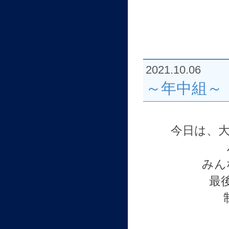
2021.10.06
～年中組～
今日は、大
みん
最