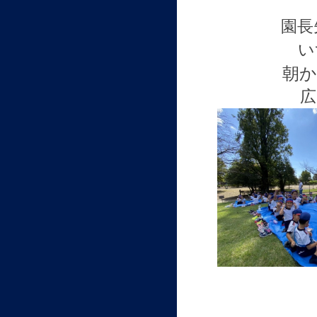
園長
い
朝
広