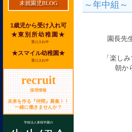
～年中組～
未就園児BLOG
1歳児から受け入れ可
★東別所幼稚園★
園長先
受け入れ中
★スマイル幼稚園★
「楽しみ
受け入れ中
朝か
recruit
採用情報
未来を作る『仲間』募集！！
一緒に働きませんか？
学校法人東桜学園の