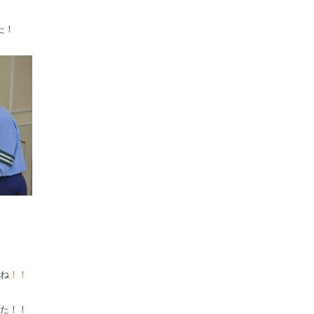
た
！
ね
！！
た！！