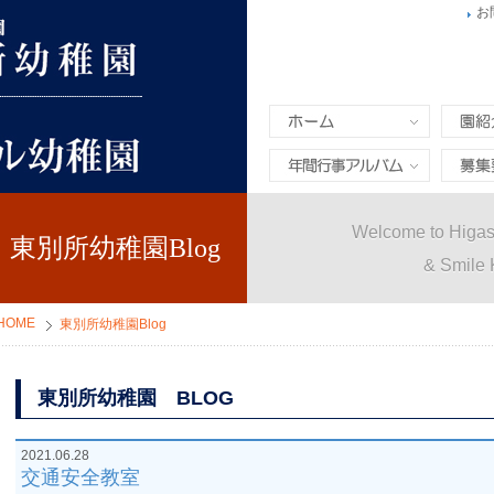
お
ホーム
園紹介
年間行事&アルバム
募集要
Welcome to Higas
東別所幼稚園Blog
& Smile 
HOME
東別所幼稚園Blog
東別所幼稚園 BLOG
2021.06.28
交通安全教室