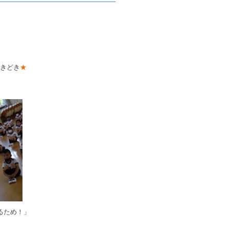
きどき
★
るため！」