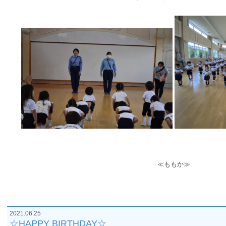
≪ももか≫
2021.06.25
☆HAPPY BIRTHDAY☆