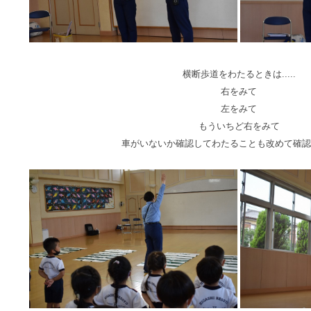
横断歩道をわたるときは.....
右をみて
左をみて
もういちど右をみて
車がいないか確認してわたることも改めて確認