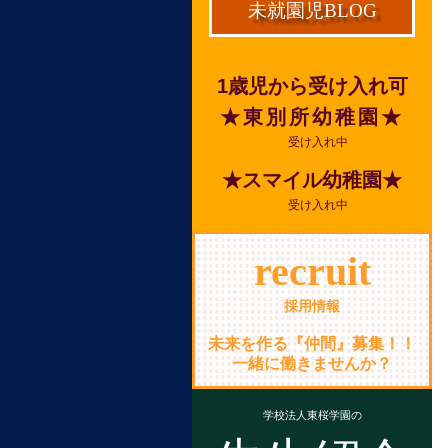
未就園児BLOG
1歳児から受け入れ可
★東別所幼稚園★
受け入れ中
★スマイル幼稚園★
受け入れ中
recruit
採用情報
未来を作る『仲間』募集！！
一緒に働きませんか？
学校法人東桜学園の