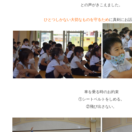
との声がきこえました。
ひとつしかない大切なものを守るため
に真剣にお話
車を乗る時の
お約束
①シートベルトをしめる。
②飛び出さない。