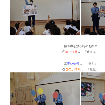
信号機を渡る時の
お約束
①
赤い信号
→ 「止まる」
②
青い信号
→ 「進む」
③
黄色い信号
→ 「注意」