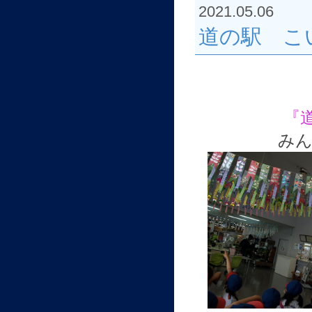
2021.05.06
道の駅 こ
『
み