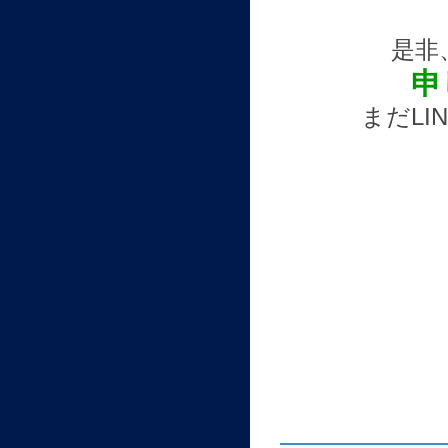
是非
申
まだLI