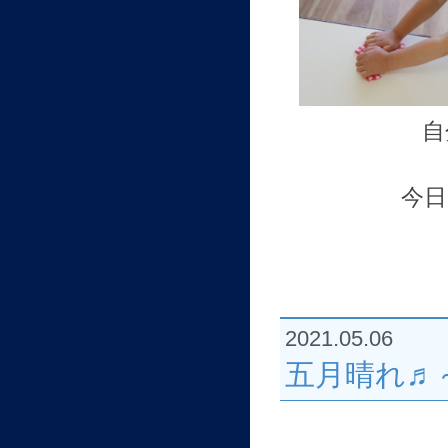
自
今
2021.05.06
五月晴れ♬