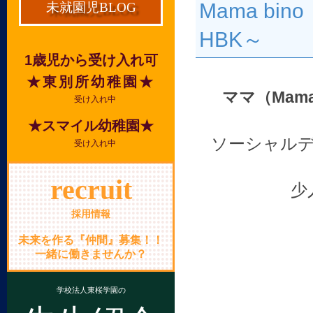
Mama b
未就園児BLOG
HBK～
1歳児から受け入れ可
★東別所幼稚園★
ママ（Mam
受け入れ中
★スマイル幼稚園★
ソーシャル
受け入れ中
recruit
少
採用情報
未来を作る『仲間』募集！！
一緒に働きませんか？
学校法人東桜学園の