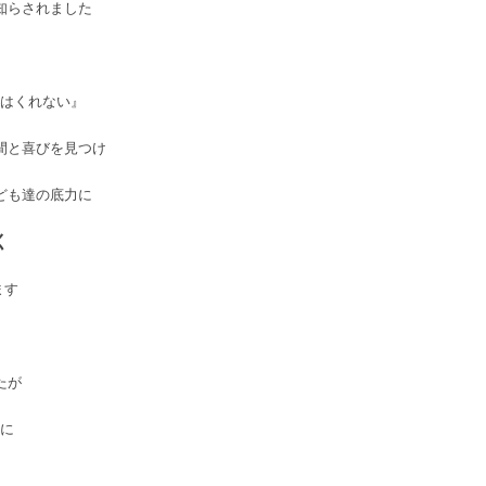
知らされました
はくれない』
間と喜びを見つけ
ども達の底力に
く
ます
たが
に