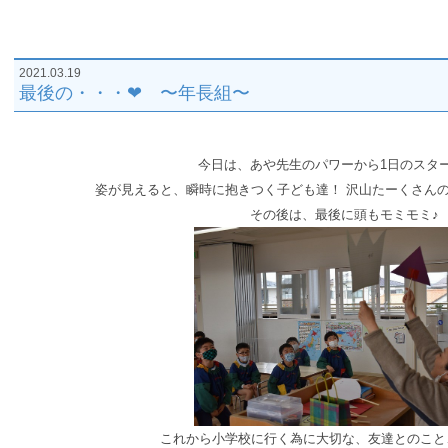
2021.03.19
最後の・・・❤︎︎ 〜年長組〜
今日は、あや先生のパワーから1日のスタ
姿が見えると、瞬時に抱きつく子ども達！ 沢山たーくさんの
その後は、最後に頭もモミモミ♪
これから小学校に行く為に大切な、友達とのこ