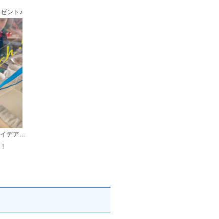
レゼント♪
イデア…
！