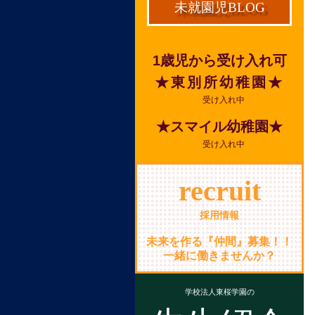
未就園児BLOG
1歳児から受け入れ可
★東別所幼稚園★
受け入れ中
★スマイル幼稚園★
受け入れ中
recruit
採用情報
未来を作る『仲間』募集！！
一緒に働きませんか？
学校法人東桜学園の