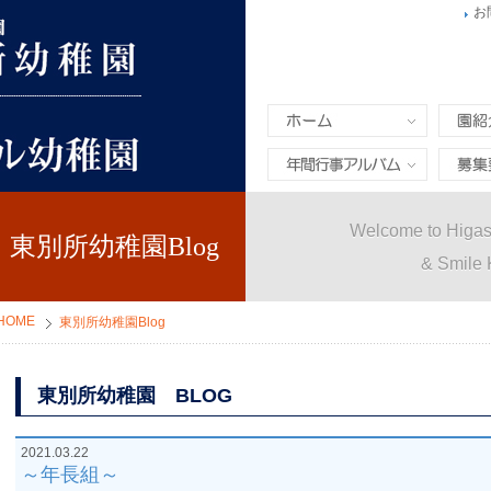
お
ホーム
園紹介
年間行事&アルバム
募集要
Welcome to Higas
東別所幼稚園Blog
& Smile 
HOME
東別所幼稚園Blog
東別所幼稚園 BLOG
2021.03.22
～年長組～