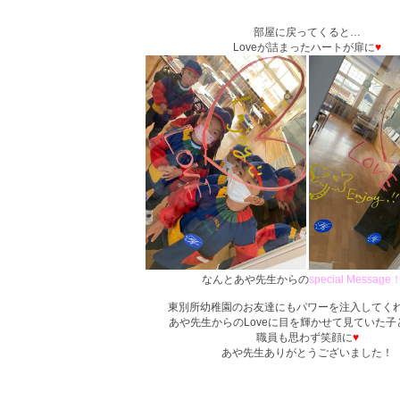
部屋に戻ってくると
…
Love
が詰まったハートが扉に
♥
なんとあや先生からの
special Message
東別所幼稚園のお友達にもパワーを注入してく
あや先生からの
Love
に目を輝かせて見ていた子
職員も思わず笑顔に
♥
あや先生ありがとうございました！