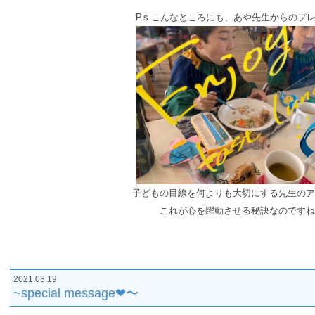
P.s こんなところにも、あや先生からのプ
子どもの目線を何よりも大切にする先生のア
これが心を躍動させる秘訣なのですね
2021.03.19
~special message❤︎〜