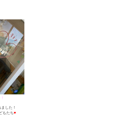
！！
れました！
どもたち
♥