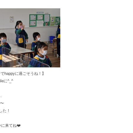
でhappyに過ごそうね！】
eに^_^
…
〜
した！
に来てね❤️