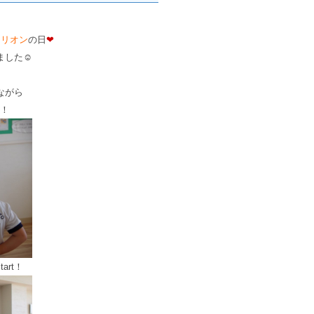
マリオン
の日
❤
ました☺
ながら
！
rt！