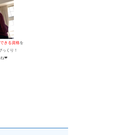
できる資格
を
びっくり！
ね❤