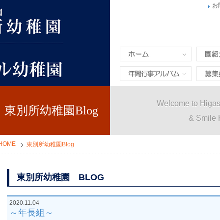
お
ホーム
園紹介
年間行事&アルバム
募集要
Welcome to Higas
東別所幼稚園Blog
& Smile 
HOME
東別所幼稚園Blog
東別所幼稚園 BLOG
2020.11.04
～年長組～