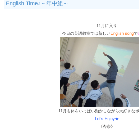
English Time♪～年中組～
11月に入り
今日の英語教室では
新しい
English song
で
11月も体をいっぱい動かしながら大好きな
Let's Enjoy★
《杏奈》