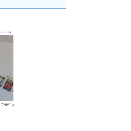
Dance
♪
ボブ先生と