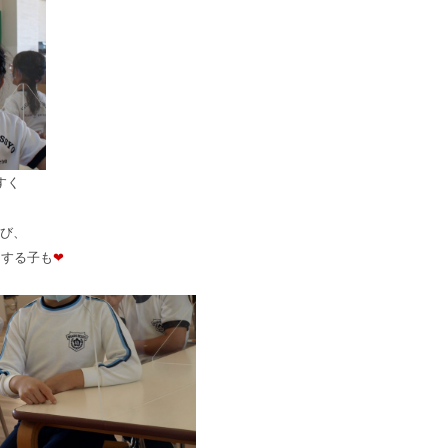
すく
び、
をする子も
❤