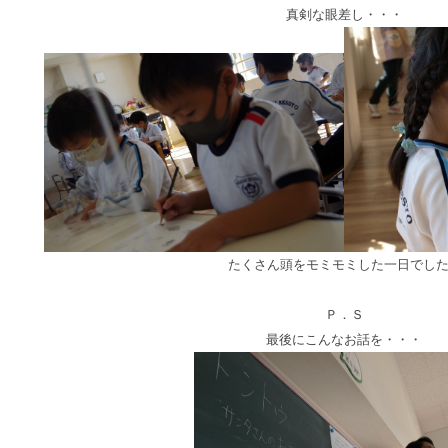
真剣な眼差し・・・
たくさん頭をモミモミした一日でし
Ｐ．Ｓ
最後にこんなお話を・・・