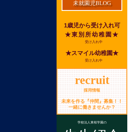
未就園児BLOG
1歳児から受け入れ可
★東別所幼稚園★
受け入れ中
★スマイル幼稚園★
受け入れ中
recruit
採用情報
未来を作る『仲間』募集！！
一緒に働きませんか？
学校法人東桜学園の