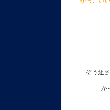
「かっこい
ぞう組
か