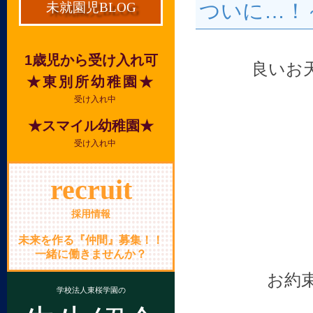
ついに…！
未就園児BLOG
1歳児から受け入れ可
良いお
★東別所幼稚園★
受け入れ中
★スマイル幼稚園★
受け入れ中
recruit
採用情報
未来を作る『仲間』募集！！
一緒に働きませんか？
お約
学校法人東桜学園の