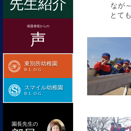
先生紹介
なが
とて
保護者様からの
声
東別所幼稚園
BLOG
スマイル幼稚園
BLOG
園長先生の