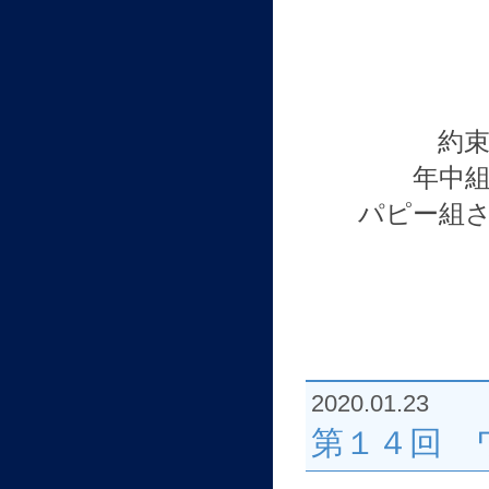
約
年中
パピー組
2020.01.23
第１４回 ワ