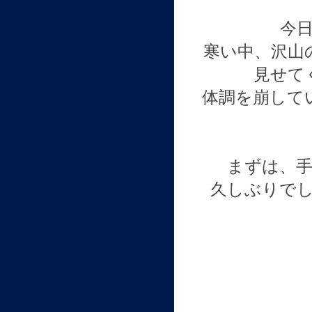
今
寒い中、沢山
見せて
体調を崩して
まずは、
久しぶりで