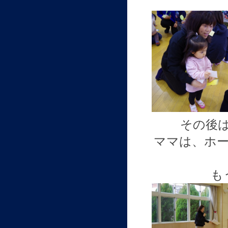
その後
ママは、ホ
も